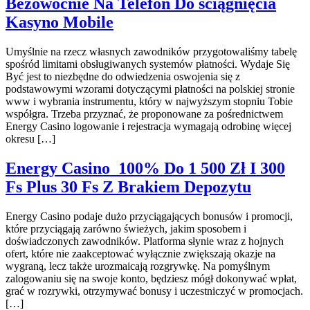
Bezowocnie Na Telefon Do ściągnięcia
Kasyno Mobile
Umyślnie na rzecz własnych zawodników przygotowaliśmy tabelę
spośród limitami obsługiwanych systemów płatności. Wydaje Się
Być jest to niezbędne do odwiedzenia oswojenia się z
podstawowymi wzorami dotyczącymi płatności na polskiej stronie
www i wybrania instrumentu, który w najwyższym stopniu Tobie
współgra. Trzeba przyznać, że proponowane za pośrednictwem
Energy Casino logowanie i rejestracja wymagają odrobinę więcej
okresu […]
Energy Casino ️ 100% Do 1 500 Zł I 300
Fs Plus 30 Fs Z Brakiem Depozytu
Energy Casino podaje dużo przyciągających bonusów i promocji,
które przyciągają zarówno świeżych, jakim sposobem i
doświadczonych zawodników. Platforma słynie wraz z hojnych
ofert, które nie zaakceptować wyłącznie zwiększają okazje na
wygraną, lecz także urozmaicają rozgrywkę. Na pomyślnym
zalogowaniu się na swoje konto, będziesz mógł dokonywać wpłat,
grać w rozrywki, otrzymywać bonusy i uczestniczyć w promocjach.
[…]