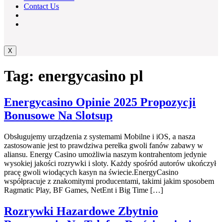
Contact Us
X
Tag:
energycasino pl
Energycasino Opinie 2025 Propozycji
Bonusowe Na Slotsup
Obsługujemy urządzenia z systemami Mobilne i iOS, a nasza
zastosowanie jest to prawdziwa perełka gwoli fanów zabawy w
aliansu. Energy Casino umożliwia naszym kontrahentom jedynie
wysokiej jakości rozrywki i sloty. Każdy spośród autorów ukończył
pracę gwoli wiodących kasyn na świecie.EnergyCasino
współpracuje z znakomitymi producentami, takimi jakim sposobem
Ragmatic Play, BF Games, NetEnt i Big Time […]
Rozrywki Hazardowe Zbytnio