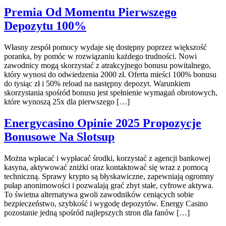
Premia Od Momentu Pierwszego
Depozytu 100%
Własny zespół pomocy wydaje się dostępny poprzez większość
poranka, by pomóc w rozwiązaniu każdego trudności. Nowi
zawodnicy mogą skorzystać z atrakcyjnego bonusu powitalnego,
który wynosi do odwiedzenia 2000 zł. Oferta mieści 100% bonusu
do tysiąc zł i 50% reload na następny depozyt. Warunkiem
skorzystania spośród bonusu jest spełnienie wymagań obrotowych,
które wynoszą 25x dla pierwszego […]
Energycasino Opinie 2025 Propozycje
Bonusowe Na Slotsup
Można wpłacać i wypłacać środki, korzystać z agencji bankowej
kasyna, aktywować zniżki oraz kontaktować się wraz z pomocą
techniczną. Sprawy krypto są błyskawiczne, zapewniają ogromny
pułap anonimowości i pozwalają grać zbyt stałe, cyfrowe aktywa.
To świetna alternatywa gwoli zawodników ceniących sobie
bezpieczeństwo, szybkość i wygodę depozytów. Energy Casino
pozostanie jedną spośród najlepszych stron dla fanów […]