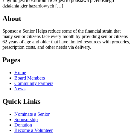
Zbytnio jest to Android i iOS jest to podstawa przenośnego
działania gier hazardowych […]
About
Sponsor a Senior Helps reduce some of the financial strain that
many senior citizens face every month by providing senior citizens
62 years of age and older that have limited resources with groceries,
prescription costs, and other needs via delivery.
Pages
Home
Board Members
Community Partners
News
Quick Links
Nominate a Senior
Sponsorship
Donation
Become a Volunteer