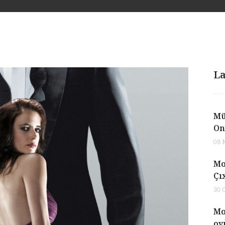
La
Mü
On
08 
Mo
Çı
30 
Mo
oy