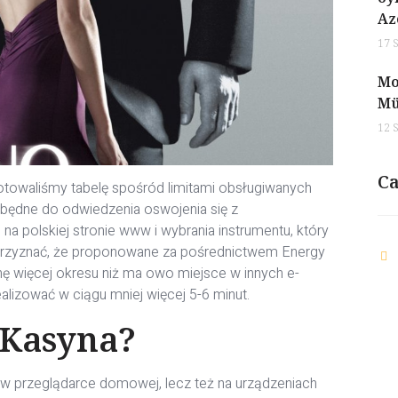
Az
17 
Mo
Mü
12 
Ca
towaliśmy tabelę spośród limitami obsługiwanych
zbędne do odwiedzenia oswojenia się z
 polskiej stronie www i wybrania instrumentu, który
przyznać, że proponowane za pośrednictwem Energy
nę więcej okresu niż ma owo miejsce w innych e-
alizować w ciągu mniej więcej 5-6 minut.
 Kasyna?
w przeglądarce domowej, lecz też na urządzeniach