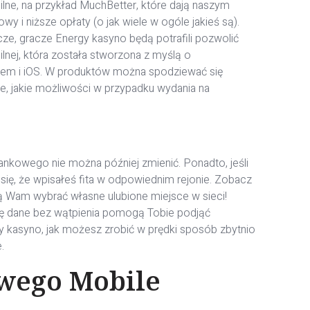
lne, na przykład MuchBetter, które dają naszym
i niższe opłaty (o jak wiele w ogóle jakieś są).
ze, gracze Energy kasyno będą potrafili pozwolić
nej, która została stworzona z myślą o
bem i iOS. W produktów można spodziewać się
, jakie możliwości w przypadku wydania na
bankowego nie można później zmienić. Ponadto, jeśli
ię, że wpisałeś fita w odpowiednim rejonie. Zobacz
ą Wam wybrać własne ulubione miejsce w sieci!
 dane bez wątpienia pomogą Tobie podjąć
y kasyno, jak możesz zrobić w prędki sposób zbytnio
.
owego Mobile