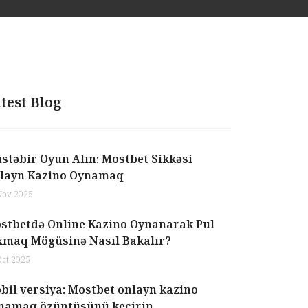
test Blog
stəbir Oyun Alın: Mostbet Sikkəsi
layn Kazino Oynamaq
Nov 2025
stbetdə Online Kazino Oynanarak Pul
xmaq Mögüsinə Nasıl Bakalır?
Oct 2025
bil versiya: Mostbet onlayn kazino
namaq özüntüsünü keçirin