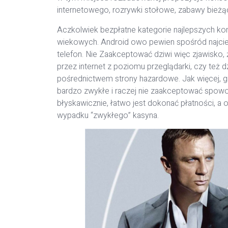
internetowego, rozrywki stołowe, zabawy bieżąc
Aczkolwiek bezpłatne kategorie najlepszych kon
wiekowych. Android owo pewien spośród najci
telefon. Nie Zaakceptować dziwi więc zjawisko
przez internet z poziomu przeglądarki, czy te
pośrednictwem strony hazardowe. Jak więcej, gr
bardzo zwykłe i raczej nie zaakceptować spo
błyskawicznie, łatwo jest dokonać płatności, a 
wypadku “zwykłego” kasyna.