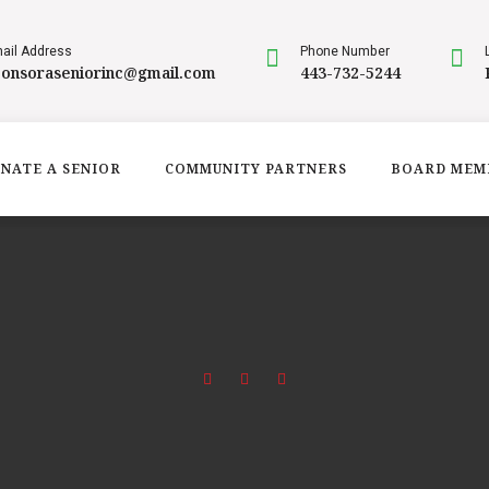
ail Address
Phone Number
ponsoraseniorinc@gmail.com
443-732-5244
NATE A SENIOR
COMMUNITY PARTNERS
BOARD MEM