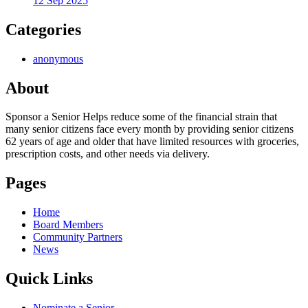
12 Sep 2025
Categories
anonymous
About
Sponsor a Senior Helps reduce some of the financial strain that
many senior citizens face every month by providing senior citizens
62 years of age and older that have limited resources with groceries,
prescription costs, and other needs via delivery.
Pages
Home
Board Members
Community Partners
News
Quick Links
Nominate a Senior