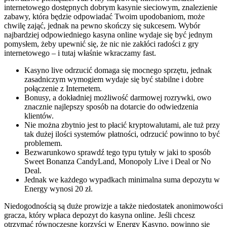
internetowego dostępnych dobrym kasynie sieciowym, znalezienie
zabawy, która będzie odpowiadać Twoim upodobaniom, może
chwilę zająć, jednak na pewno skończy się sukcesem. Wybór
najbardziej odpowiedniego kasyna online wydaje się być jednym
pomysłem, żeby upewnić się, że nic nie zakłóci radości z gry
internetowego – i tutaj właśnie wkraczamy fast.
Kasyno live odrzucić domaga się mocnego sprzętu, jednak
zasadniczym wymogiem wydaje się być stabilne i dobre
połączenie z Internetem.
Bonusy, a dokładniej możliwość darmowej rozrywki, owo
znacznie najlepszy sposób na dotarcie do odwiedzenia
klientów.
Nie można zbytnio jest to płacić kryptowalutami, ale tuż przy
tak dużej ilości systemów płatności, odrzucić powinno to być
problemem.
Bezwarunkowo sprawdź tego typu tytuły w jaki to sposób
Sweet Bonanza CandyLand, Monopoly Live i Deal or No
Deal.
Jednak we każdego wypadkach minimalna suma depozytu w
Energy wynosi 20 zł.
Niedogodnością są duże prowizje a także niedostatek anonimowości
gracza, który wpłaca depozyt do kasyna online. Jeśli chcesz
otrzymać równoczesne korzyści w Energy Kasyno, powinno się