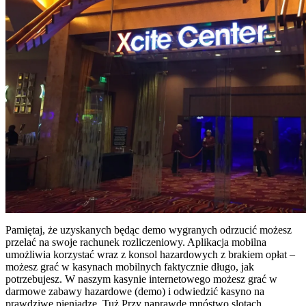
Pamiętaj, że uzyskanych będąc demo wygranych odrzucić możesz
przelać na swoje rachunek rozliczeniowy. Aplikacja mobilna
umożliwia korzystać wraz z konsol hazardowych z brakiem opłat –
możesz grać w kasynach mobilnych faktycznie długo, jak
potrzebujesz. W naszym kasynie internetowego możesz grać w
darmowe zabawy hazardowe (demo) i odwiedzić kasyno na
prawdziwe pieniądze. Tuż Przy naprawdę mnóstwo slotach