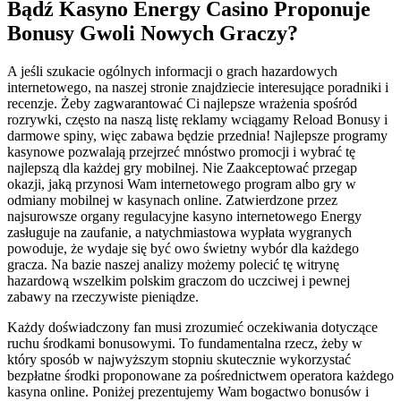
Bądź Kasyno Energy Casino Proponuje
Bonusy Gwoli Nowych Graczy?
A jeśli szukacie ogólnych informacji o grach hazardowych
internetowego, na naszej stronie znajdziecie interesujące poradniki i
recenzje. Żeby zagwarantować Ci najlepsze wrażenia spośród
rozrywki, często na naszą listę reklamy wciągamy Reload Bonusy i
darmowe spiny, więc zabawa będzie przednia! Najlepsze programy
kasynowe pozwalają przejrzeć mnóstwo promocji i wybrać tę
najlepszą dla każdej gry mobilnej. Nie Zaakceptować przegap
okazji, jaką przynosi Wam internetowego program albo gry w
odmiany mobilnej w kasynach online. Zatwierdzone przez
najsurowsze organy regulacyjne kasyno internetowego Energy
zasługuje na zaufanie, a natychmiastowa wypłata wygranych
powoduje, że wydaje się być owo świetny wybór dla każdego
gracza. Na bazie naszej analizy możemy polecić tę witrynę
hazardową wszelkim polskim graczom do uczciwej i pewnej
zabawy na rzeczywiste pieniądze.
Każdy doświadczony fan musi zrozumieć oczekiwania dotyczące
ruchu środkami bonusowymi. To fundamentalna rzecz, żeby w
który sposób w najwyższym stopniu skutecznie wykorzystać
bezpłatne środki proponowane za pośrednictwem operatora każdego
kasyna online. Poniżej prezentujemy Wam bogactwo bonusów i