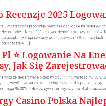
o Recenzje 2025 Logowa
 Limited strona proponuje premia reload, gdzie na rachunek r
ażby do odwiedzenia 240 zł i dwadzieścia gratisowych spinów. 
tysiące bezpłatnych spinów przy początkowych 1-10 depozytach. 
 od pozostałej […]
 Pl ⭐️ Logowanie Na En
y, Jak Się Zarejestrowa
 to najwyższe deklarowane przez twórcy RTP o wartości 96.50%.
ry tutaj wybór zwrotu zbliżonego bądź chociażby przekraczające
ino sięga 95.00%. Toteż że dywanom wyższy zwrot dla poszczegó
rgy Casino Polska Najle