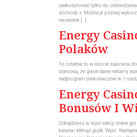
zaakceptować tylko do odwiedzenia
dochody z. Można je później wykorzy
niezwykle […]
Energy Casin
Polaków
Te ostatnie to w istocie zalecenia 
stanowią, że gwoli danej reklamy w
nadprogram (niekoniecznie w 1 rund
Energy Casin
Bonusów I Wi
Odnajdziesz w tejże sekcji znane gry
kasyna i kliknąć guzik ‘Wpis’. Nastę