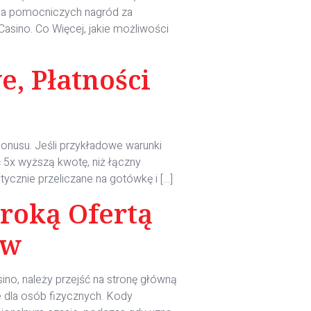
ia pomocniczych nagród za
asino. Co Więcej, jakie możliwości
, Płatności
bonusu. Jeśli przykładowe warunki
 5x wyższą kwotę, niż łączny
cznie przeliczane na gotówkę i […]
roką Ofertą
ów
sino, należy przejść na stronę główną
ne dla osób fizycznych. Kody