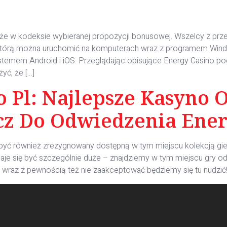
akże w kodeksie wybieranej propozycji bonusowej. Wszelcy z pr
 którą można uruchomić na komputerach wraz z programem Wind
temem Android i iOS. Przeglądając opisujące Energy Casino po
yć, że […]
o Pl: Najlepsze Kasyno 
ącz Do Odwiedzenia Ene
być również zrezygnowany dostępną w tym miejscu kolekcją gi
aje się być szczególnie duże – znajdziemy w tym miejscu gry od
raz z pewnością też nie zaakceptować będziemy się tu nudzić!