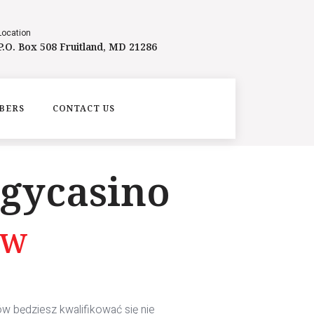
Location
P.O. Box 508 Fruitland, MD 21286
BERS
CONTACT US
gycasino
 W
 będziesz kwalifikować się nie