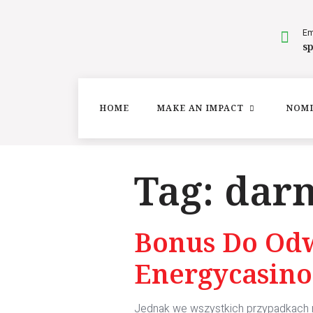
Em
s
HOME
MAKE AN IMPACT
NOMI
Tag:
darm
Bonus Do Odw
Energycasino
Jednak we wszystkich przypadkach m