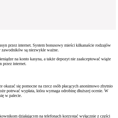
asyn przez internet. System bonusowy mieści kilkanaście rodzajów
ądy zawodników są niezwykle ważne.
eniądze na konto kasyna, a także depozyt nie zaakceptować wiąże
 przez internet.
może okazać się pomocne na rzecz osób płacących anonimowo zbytnio
może potrwać wypłata, która wymaga odrobinę dłuższej ocenie. W
ię w palecie.
kownikom działającym na telefonach korzystać wyłącznie z części