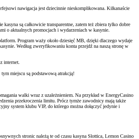
rfejsowi nawigacja jest dziecinnie nieskomplikowana. Kilkanaście
kasyna są całkowicie transparentne, zatem też zbiera tylko dobre
mi o aktualnych promocjach i wydarzeniach w kasynie.
platform. Program waży około dziesięć MB, dzięki dlaczego wydaje
 kasynie. Według zweryfikowaniu konta przejdź na naszą stronę w
 internet.
w tym miejscu są podstawową atrakcją!
omagania walki wraz z uzależnieniem. Na przykład w EnergyCasino
edzenia przekroczenia limitu. Prócz tymże zawodnicy mają także
jny system klubu VIP, do którego można dołączyć jedynie i
snywnych stronic należą te od czasu kasyna Slottica, Lemon Casino