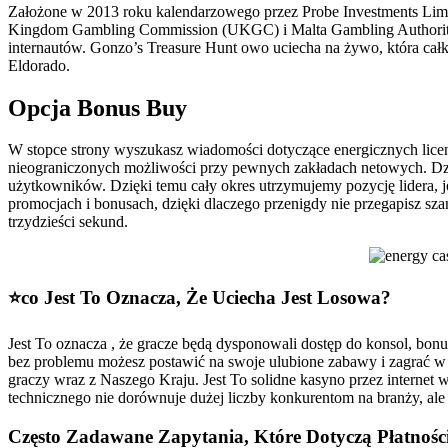
Założone w 2013 roku kalendarzowego przez Probe Investments Limite
Kingdom Gambling Commission (UKGC) i Malta Gambling Authority 
internautów. Gonzo’s Treasure Hunt owo uciecha na żywo, która całko
Eldorado.
Opcja Bonus Buy
W stopce strony wyszukasz wiadomości dotyczące energicznych lice
nieograniczonych możliwości przy pewnych zakładach netowych. Dz
użytkowników. Dzięki temu cały okres utrzymujemy pozycję lidera, 
promocjach i bonusach, dzięki dlaczego przenigdy nie przegapisz sz
trzydzieści sekund.
⭐co Jest To Oznacza, Że Uciecha Jest Losowa?
Jest To oznacza , że gracze będą dysponowali dostęp do konsol, bonu
bez problemu możesz postawić na swoje ulubione zabawy i zagrać w 
graczy wraz z Naszego Kraju. Jest To solidne kasyno przez internet 
technicznego nie dorównuje dużej liczby konkurentom na branży, ale 
Często Zadawane Zapytania, Które Dotyczą Płatnoś