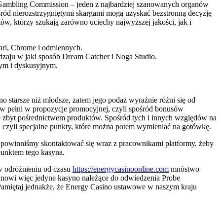
Gambling Commission – jeden z najbardziej szanowanych organów
ośród nierozstrzygniętymi skargami mogą uzyskać bezstronną decyzję
w, którzy szukają zarówno uciechy najwyższej jakości, jak i
ari, Chrome i odmiennych.
odzaju w jaki sposób Dream Catcher i Noga Studio.
nym i dyskusyjnym.
starsze niż młodsze, zatem jego podaż wyraźnie różni się od
w pełni w propozycje promocyjnej, czyli spośród bonusów
e zbyt pośrednictwem produktów. Spośród tych i innych względów na
, czyli specjalne punkty, które można potem wymieniać na gotówkę.
 powinniśmy skontaktować się wraz z pracownikami platformy, żeby
punktem tego kasyna.
 w odróżnieniu od czasu
https://energycasinoonline.com
mnóstwo
tanowi więc jedyne kasyno należące do odwiedzenia Probe
Pamiętaj jednakże, że Energy Casino ustawowe w naszym kraju