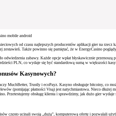
eciowych od czasu najlepszych producentów aplikacji gier na rzecz k
aszej zestawień. Także powinno się pamiętać, że w EnergyCasino pogl
do odwiedzenia zabawy. Każde opcje wpłat błyskawicznie przenoszą pi
rdzieści PLN, co wydaje się być standardową sumą w większości kasyn
Bonusów Kasynowych?
naczy MuchBetter, Trustly i ecoPayz. Kasyno obsługuje bitcoiny, co 
lewów (pomijając płatności Visą) jest natychmiastowa. Nieco dłużej 
no. Przetestujemy obsługę klienta i sprawdzimy, jak dużo gier wydaje s
ów często ucinali swoją „dużą”, komputerową ofertę i pozwalali użyt