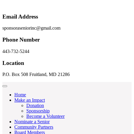
Email Address
sponsoraseniorinc@gmail.com
Phone Number
443-732-5244
Location
P.O. Box 508 Fruitland, MD 21286
Home
Make an Impact
Donation
Sponsorship
Become a Volunteer
Nominate a Senior
Community Partners
Board Members