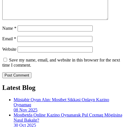
Name
*
Email
*
Website
Save my name, email, and website in this browser for the next
time I comment.
Latest Blog
Müstəbir Oyun Alın: Mostbet Sikkəsi Onlayn Kazino
Oynamaq
08 Nov 2025
Mostbetdə Online Kazino Oynanarak Pul Çıxmaq Mögüsinə
Nasıl Bakalır?
30 Oct 2025