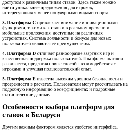
доступом к различным типам ставок. Здесь также можно
найти уникальные предложения для игроков,
интересующихся менее популярными видами спорта.
3. Платформа C
привлекает внимание инновационными
функциями, такими как ставки в реальном времени и
мобильные приложения, доступные на различных
устройствах. Система лояльности и бонусы для новых
пользователей являются её преимуществом.
4. Платформа D
отличает разнообразие азартных игр и
качественная поддержка пользователей. Платформа активно
развивается, предлагая новые способы взаимодействия с
игроками и улучшая пользовательский опыт.
5. Платформа E
известна высоким уровнем безопасности и
прозрачности в расчетах. Пользователи могут рассчитывать на
подробную информацию о коэффициентах и подробные
статистические данные.
Особенности выбора платформ для
ставок в Беларуси
Другим важным фактором является удобство интерфейса.