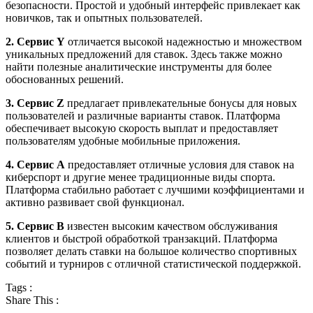
безопасности. Простой и удобный интерфейс привлекает как
новичков, так и опытных пользователей.
2. Сервис Y
отличается высокой надежностью и множеством
уникальных предложений для ставок. Здесь также можно
найти полезные аналитические инструменты для более
обоснованных решений.
3. Сервис Z
предлагает привлекательные бонусы для новых
пользователей и различные варианты ставок. Платформа
обеспечивает высокую скорость выплат и предоставляет
пользователям удобные мобильные приложения.
4. Сервис A
предоставляет отличные условия для ставок на
киберспорт и другие менее традиционные виды спорта.
Платформа стабильно работает с лучшими коэффициентами и
активно развивает свой функционал.
5. Сервис B
известен высоким качеством обслуживания
клиентов и быстрой обработкой транзакций. Платформа
позволяет делать ставки на большое количество спортивных
событий и турниров с отличной статистической поддержкой.
Tags :
Share This :