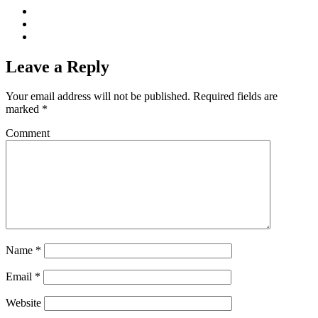
Leave a Reply
Your email address will not be published.
Required fields are
marked
*
Comment
Name
*
Email
*
Website