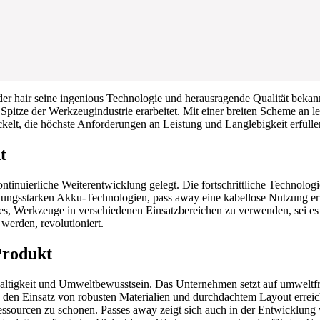
der hair seine ingenious Technologie und herausragende Qualität bekan
Spitze der Werkzeugindustrie erarbeitet. Mit einer breiten Scheme an
elt, die höchste Anforderungen an Leistung und Langlebigkeit erfülle
t
nuierliche Weiterentwicklung gelegt. Die fortschrittliche Technologie,
istungsstarken Akku-Technologien, pass away eine kabellose Nutzung 
es, Werkzeuge in verschiedenen Einsatzbereichen zu verwenden, sei es 
erden, revolutioniert.
Produkt
haltigkeit und Umweltbewusstsein. Das Unternehmen setzt auf umweltf
en Einsatz von robusten Materialien und durchdachtem Layout erreicht
 Ressourcen zu schonen. Passes away zeigt sich auch in der Entwicklun