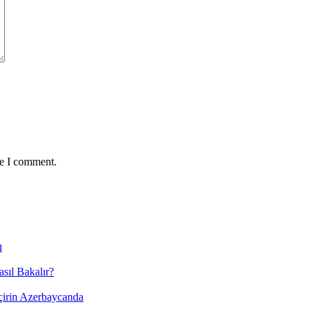
me I comment.
q
ıl Bakalır?
çirin Azerbaycanda