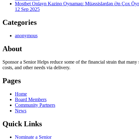
Mostbet Onlayn Kazino Oynamaq: Müəssislərdən Ən Çox Öyr
12 Sep 2025
Categories
anonymous
About
Sponsor a Senior Helps reduce some of the financial strain that many s
costs, and other needs via delivery.
Pages
Home
Board Members
Community Partners
News
Quick Links
Nominate a Senior