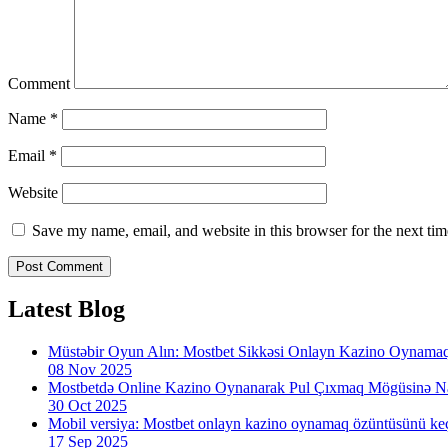
Comment
Name
*
Email
*
Website
Save my name, email, and website in this browser for the next ti
Latest Blog
Müstəbir Oyun Alın: Mostbet Sikkəsi Onlayn Kazino Oynama
08 Nov 2025
Mostbetdə Online Kazino Oynanarak Pul Çıxmaq Mögüsinə Nas
30 Oct 2025
Mobil versiya: Mostbet onlayn kazino oynamaq özüntüsünü ke
17 Sep 2025