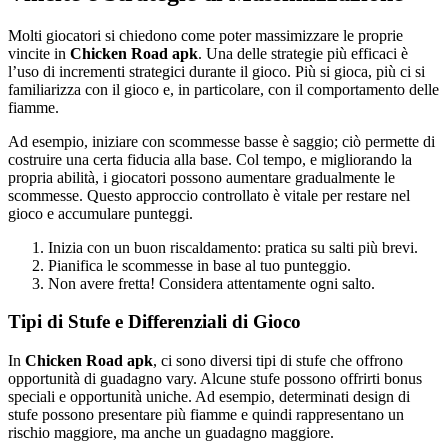
Molti giocatori si chiedono come poter massimizzare le proprie
vincite in
Chicken Road apk
. Una delle strategie più efficaci è
l’uso di incrementi strategici durante il gioco. Più si gioca, più ci si
familiarizza con il gioco e, in particolare, con il comportamento delle
fiamme.
Ad esempio, iniziare con scommesse basse è saggio; ciò permette di
costruire una certa fiducia alla base. Col tempo, e migliorando la
propria abilità, i giocatori possono aumentare gradualmente le
scommesse. Questo approccio controllato è vitale per restare nel
gioco e accumulare punteggi.
Inizia con un buon riscaldamento: pratica su salti più brevi.
Pianifica le scommesse in base al tuo punteggio.
Non avere fretta! Considera attentamente ogni salto.
Tipi di Stufe e Differenziali di Gioco
In
Chicken Road apk
, ci sono diversi tipi di stufe che offrono
opportunità di guadagno vary. Alcune stufe possono offrirti bonus
speciali e opportunità uniche. Ad esempio, determinati design di
stufe possono presentare più fiamme e quindi rappresentano un
rischio maggiore, ma anche un guadagno maggiore.