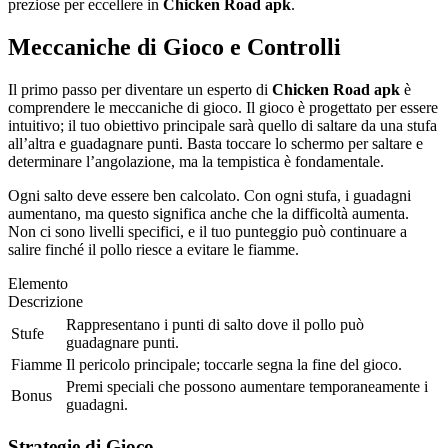
preziose per eccellere in
Chicken Road apk
.
Meccaniche di Gioco e Controlli
Il primo passo per diventare un esperto di
Chicken Road apk
è
comprendere le meccaniche di gioco. Il gioco è progettato per essere
intuitivo; il tuo obiettivo principale sarà quello di saltare da una stufa
all’altra e guadagnare punti. Basta toccare lo schermo per saltare e
determinare l’angolazione, ma la tempistica è fondamentale.
Ogni salto deve essere ben calcolato. Con ogni stufa, i guadagni
aumentano, ma questo significa anche che la difficoltà aumenta.
Non ci sono livelli specifici, e il tuo punteggio può continuare a
salire finché il pollo riesce a evitare le fiamme.
Elemento
Descrizione
Rappresentano i punti di salto dove il pollo può
Stufe
guadagnare punti.
Fiamme
Il pericolo principale; toccarle segna la fine del gioco.
Premi speciali che possono aumentare temporaneamente i
Bonus
guadagni.
Strategie di Gioco