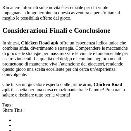
Rimanere informati sulle novità è essenziale per chi vuole
impegnarsi a lungo termine in questa avventura e per sfruttare al
meglio le possibilità offerte dal gioco.
Considerazioni Finali e Conclusione
In sintesi,
Chicken Road apk
offre un’esperienza ludica unica che
combina sfida, divertimento e strategia. Comprendere le meccaniche
di gioco e le strategie per massimizzare le vincite è fondamentale per
uscire vinncenti. La qualità del design e i continui aggiornamenti
promettono di mantenere viva l’attenzione dei giocatori, rendendo
questo gioco una scelta eccellente per chi cerca un’esperienza
coinvolgente.
Che tu sia un giocatore esperto o alle prime armi,
Chicken Road
apk
ti aspetta per una corsa emozionante tra le fiamme! Preparati a
saltare e rischiare tutto per la vittoria!
Tags :
Share This :