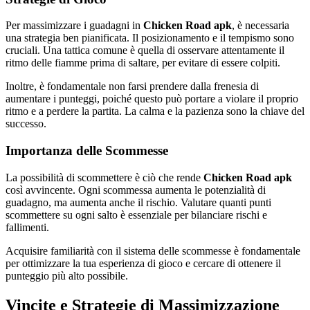
Per massimizzare i guadagni in
Chicken Road apk
, è necessaria
una strategia ben pianificata. Il posizionamento e il tempismo sono
cruciali. Una tattica comune è quella di osservare attentamente il
ritmo delle fiamme prima di saltare, per evitare di essere colpiti.
Inoltre, è fondamentale non farsi prendere dalla frenesia di
aumentare i punteggi, poiché questo può portare a violare il proprio
ritmo e a perdere la partita. La calma e la pazienza sono la chiave del
successo.
Importanza delle Scommesse
La possibilità di scommettere è ciò che rende
Chicken Road apk
così avvincente. Ogni scommessa aumenta le potenzialità di
guadagno, ma aumenta anche il rischio. Valutare quanti punti
scommettere su ogni salto è essenziale per bilanciare rischi e
fallimenti.
Acquisire familiarità con il sistema delle scommesse è fondamentale
per ottimizzare la tua esperienza di gioco e cercare di ottenere il
punteggio più alto possibile.
Vincite e Strategie di Massimizzazione