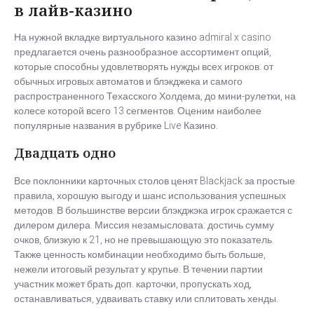
в лайв-казино
На нужной вкладке виртуального казино admiral x casino
предлагается очень разнообразное ассортимент опций,
которые способны удовлетворять нужды всех игроков: от
обычных игровых автоматов и блэкджека и самого
распространенного Техасского Холдема, до мини-рулетки, на
колесе которой всего 13 сегментов. Оценим наиболее
популярные названия в рубрике Live Казино.
Двадцать одно
Все поклонники карточных столов ценят Blackjack за простые
правила, хорошую выгоду и шанс использования успешных
методов. В большинстве версии блэкджэка игрок сражается с
дилером дилера. Миссия незамысловата: достичь сумму
очков, близкую к 21, но не превышающую это показатель.
Также ценность комбинации необходимо быть больше,
нежели итоговый результат у крупье. В течении партии
участник может брать доп. карточки, пропускать ход,
останавливаться, удваивать ставку или сплитовать хенды.