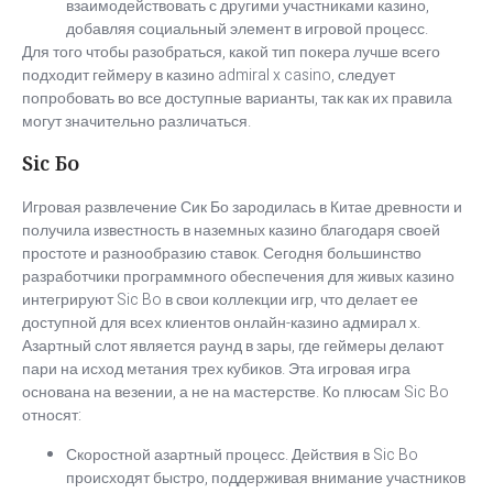
взаимодействовать с другими участниками казино,
добавляя социальный элемент в игровой процесс.
Для того чтобы разобраться, какой тип покера лучше всего
подходит геймеру в казино admiral x casino, следует
попробовать во все доступные варианты, так как их правила
могут значительно различаться.
Sic Бо
Игровая развлечение Сик Бо зародилась в Китае древности и
получила известность в наземных казино благодаря своей
простоте и разнообразию ставок. Сегодня большинство
разработчики программного обеспечения для живых казино
интегрируют Sic Bo в свои коллекции игр, что делает ее
доступной для всех клиентов онлайн-казино адмирал х.
Азартный слот является раунд в зары, где геймеры делают
пари на исход метания трех кубиков. Эта игровая игра
основана на везении, а не на мастерстве. Ко плюсам Sic Bo
относят:
Скоростной азартный процесс. Действия в Sic Bo
происходят быстро, поддерживая внимание участников