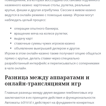
помещениям, в в которых воссоздана обстановка подлинного
наземного казино: карточные столы, рулетка, реальные
крупье, фишки и другая атрибутика. Сессии в живом казино
ведутся в онлайн режиме с помощью камер. Игроки могут
наблюдать целый процесс:
операции опытного банкира;
вращение мяча на колесе рулетки;
выдачу карт
ставочные суммы чужих игроков казино
объявление выигрышей дилером и другое.
Игроки в этом онлайн-казино также получают опцию общаться
прямо с крупье, делать ставки через специально
разработанный интерфейс и переписываться с соперниками
в чате онлайн.
Разница между аппаратами и
онлайн-трансляциями игр
Главные разницы между двумя видами гемблинговых игр
заключаются в их принципе действия и функциональности.
Автоматы admiral x действуют на фундаменте конкретных