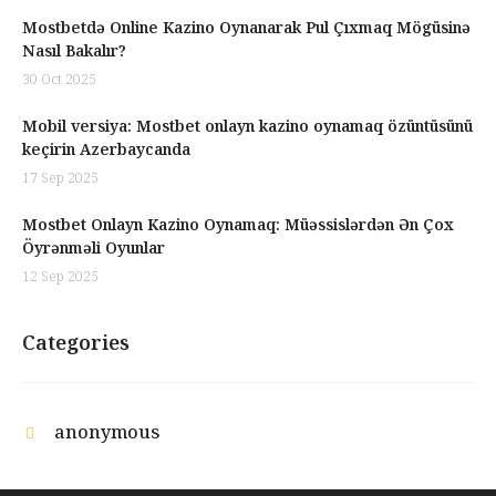
Mostbetdə Online Kazino Oynanarak Pul Çıxmaq Mögüsinə
Nasıl Bakalır?
30 Oct 2025
Mobil versiya: Mostbet onlayn kazino oynamaq özüntüsünü
keçirin Azerbaycanda
17 Sep 2025
Mostbet Onlayn Kazino Oynamaq: Müəssislərdən Ən Çox
Öyrənməli Oyunlar
12 Sep 2025
Categories
anonymous