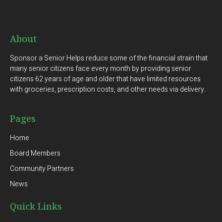
About
Sponsor a Senior Helps reduce some of the financial strain that
many senior citizens face every month by providing senior
citizens 62 years of age and older that have limited resources
with groceries, prescription costs, and other needs via delivery.
Pages
Home
Board Members
Community Partners
News
Quick Links