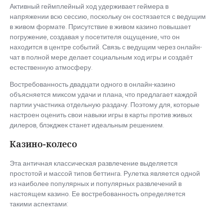
Активный геймплейный ход удерживает геймера в
напряжении всю сессию, поскольку он состязается с ведущим
в живом формате. Присутствие в живом казино повышает
погружение, создавая у посетителя ощущение, что он
находится в центре событий. Связь с ведущим через онлайн-
чат в полной мере делает социальным ход игры и создаёт
естественную атмосферу.
Востребованность двадцати одного в онлайн-казино
объясняется миксом удачи и плана, что предлагает каждой
партии участника отдельную раздачу. Поэтому для, которые
настроен оценить свои навыки игры в карты против живых
дилеров, блэкджек станет идеальным решением.
Казино-колесо
Эта античная классическая развлечение выделяется
простотой и массой типов беттинга. Рулетка является одной
из наиболее популярных и популярных развлечений в
настоящем казино. Ее востребованность определяется
такими аспектами: