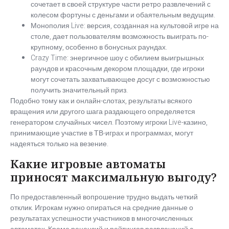
сочетает в своей структуре части ретро развлечений с
колесом фортуны с деньгами и обаятельным ведущим.
Монополия Live: версия, созданная на культовой игре на
столе, дает пользователям возможность выиграть по-
крупному, особенно в бонусных раундах.
Crazy Time: энергичное шоу с обилием выигрышных
раундов и красочным декором площадки, где игроки
могут сочетать захватывающее досуг с возможностью
получить значительный приз.
Подобно тому как и онлайн-слотах, результаты всякого
вращения или другого шага раздающего определяется
генератором случайных чисел. Поэтому игроки Live-казино,
принимающие участие в ТВ-играх и программах, могут
надеяться только на везение.
Какие игровые автоматы
приносят максимальную выгоду?
По предоставленный вопрошение трудно выдать четкий
отклик. Игрокам нужно опираться на средние данные о
результатах успешности участников в многочисленных