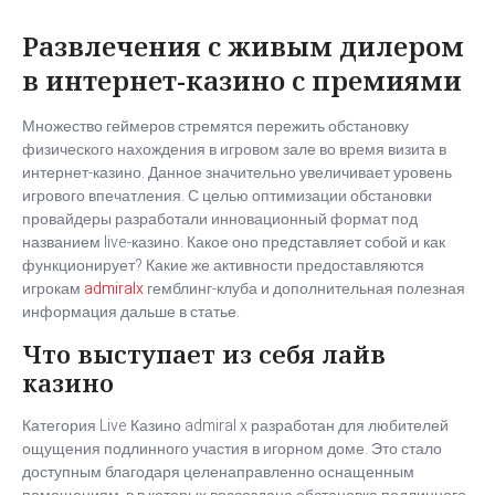
Развлечения с живым дилером
в интернет-казино с премиями
Множество геймеров стремятся пережить обстановку
физического нахождения в игровом зале во время визита в
интернет-казино. Данное значительно увеличивает уровень
игрового впечатления. С целью оптимизации обстановки
провайдеры разработали инновационный формат под
названием live-казино. Какое оно представляет собой и как
функционирует? Какие же активности предоставляются
игрокам
admiralx
гемблинг-клуба и дополнительная полезная
информация дальше в статье.
Что выступает из себя лайв
казино
Категория Live Казино admiral x разработан для любителей
ощущения подлинного участия в игорном доме. Это стало
доступным благодаря целенаправленно оснащенным