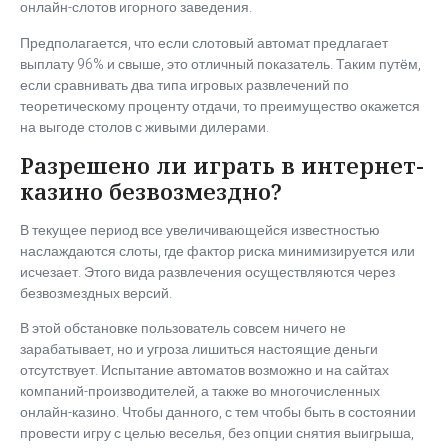
онлайн-слотов игорного заведения.
Предполагается, что если слотовый автомат предлагает
выплату 96% и свыше, это отличный показатель. Таким путём,
если сравнивать два типа игровых развлечений по
теоретическому проценту отдачи, то преимущество окажется
на выгоде столов с живыми дилерами.
Разрешено ли играть в интернет-
казино безвозмездно?
В текущее период все увеличивающейся известностью
наслаждаются слоты, где фактор риска минимизируется или
исчезает. Этого вида развлечения осуществляются через
безвозмездных версий.
В этой обстановке пользователь совсем ничего не
зарабатывает, но и угроза лишиться настоящие деньги
отсутствует. Испытание автоматов возможно и на сайтах
компаний-производителей, а также во многочисленных
онлайн-казино. Чтобы данного, с тем чтобы быть в состоянии
провести игру с целью веселья, без опции снятия выигрыша,