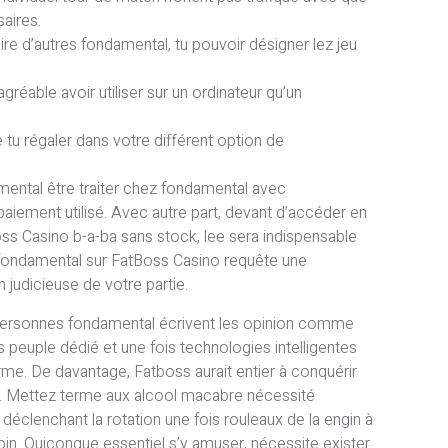
saires.
re d’autres fondamental, tu pouvoir désigner lez jeu
gréable avoir utiliser sur un ordinateur qu’un
tu régaler dans votre différent option de
mental être traiter chez fondamental avec
aiement utilisé. Avec autre part, devant d’accéder en
ss Casino b-a-ba sans stock, lee sera indispensable
 fondamental sur FatBoss Casino requête une
judicieuse de votre partie.
personnes fondamental écrivent les opinion comme
peuple dédié et une fois technologies intelligentes
me. De davantage, Fatboss aurait entier à conquérir
e. Mettez terme aux alcool macabre nécessité
éclenchant la rotation une fois rouleaux de la engin à
n. Quiconque essentiel s’y amuser, nécessite exister