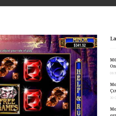
La
Mü
On
08 
Mo
Çı
30 
Mo
oy