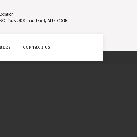
Location
P.O. Box 508 Fruitland, MD 21286
BERS
CONTACT US