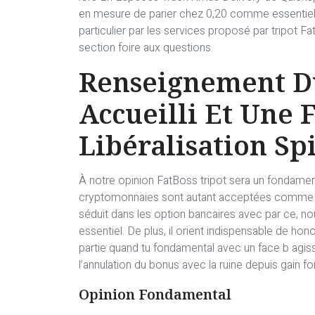
en mesure de parier chez 0,20 comme essentiel 
particulier par les services proposé par tripot F
section foire aux questions.
Renseignement Du
Accueilli Et Une F
Libéralisation Sp
À notre opinion FatBoss tripot sera un fondament
cryptomonnaies sont autant acceptées comme f
séduit dans les option bancaires avec par ce, nou
essentiel. De plus, il orient indispensable de h
partie quand tu fondamental avec un face b agissa
l’annulation du bonus avec la ruine depuis gain f
Opinion Fondamental