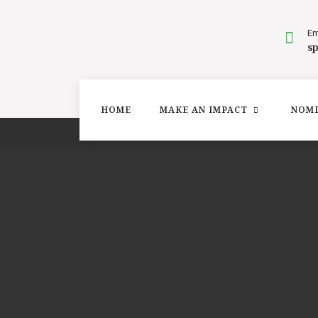
Em
s
HOME
MAKE AN IMPACT
NOMI