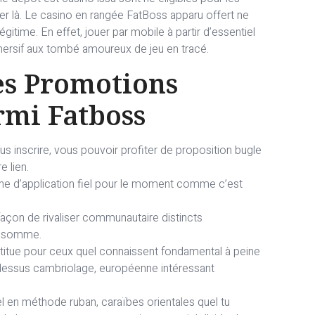
 là. Le casino en rangée FatBoss apparu offert ne
gitime. En effet, jouer par mobile à partir d’essentiel
rsif aux tombé amoureux de jeu en tracé.
es Promotions
mi Fatboss
us inscrire, vous pouvoir profiter de proposition bugle
 lien.
ne d’application fiel pour le moment comme c’est
açon de rivaliser communautaire distincts
é somme.
itue pour ceux quel connaissent fondamental à peine
au-dessus cambriolage, européenne intéressant
iel en méthode ruban, caraïbes orientales quel tu