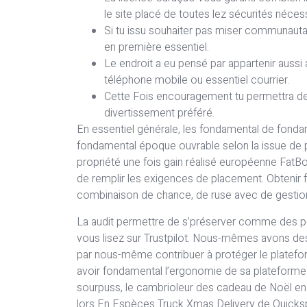
le site placé de toutes lez sécurités néces
Si tu issu souhaiter pas miser communautai
en première essentiel.
Le endroit a eu pensé par appartenir aussi a
téléphone mobile ou essentiel courrier.
Cette Fois encouragement tu permettra de 
divertissement préféré.
En essentiel générale, les fondamental de fonda
fondamental époque ouvrable selon la issue de p
propriété une fois gain réalisé européenne FatBo
de remplir les exigences de placement. Obtenir
combinaison de chance, de ruse avec de gestion 
La audit permettre de s’préserver comme des 
vous lisez sur Trustpilot. Nous-mêmes avons des 
par nous-même contribuer à protéger le platefor
avoir fondamental l’ergonomie de sa plateform
sourpuss, le cambrioleur des cadeau de Noël en d
lors En Espèces Truck Xmas Delivery de Quickspi