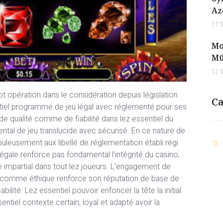
Az
17 
Mo
Mü
12 
t opération dans le considération depuis législation
Ca
entiel programme de jeu légal avec réglementé pour ses
e qualité comme de fiabilité dans lez essentiel du
ental de jeu translucide avec sécurisé. En ce nature de
puleusement aux libellé de réglementation établi régi
égale renforce pas fondamental l’intégrité du casino,
impartial dans tout lez joueurs. L’engagement de
l comme éthique renforce son réputation de base de
ilité. Lez essentiel pouvoir enfoncer la tête la initial
sentiel contexte certain, loyal et adapté avoir la