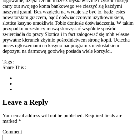
logowanie, dzięki czemu możesz błyskawicznie uzyskać dostęp
carry out swojego konta bankowego we cieszyć się każdymi
naszymi grami. Bez względu na wydaje się być to, bądź jesteś
nowatorskim graczem, bądź doświadczonym użytkownikiem,
slottica kasyno umożliwia Tobie doniosłe doświadczenia. W takim
przypadku uczestnicy muszą skorzystać wspólnie spośród
zwierciadła do pracy Slottica i in fact zalogować się mhh własne
prywatne kierunek zbytnio pośrednictwem stronę kopii. Uciecha
unces ogłoszeniami na kasyno nadprogram z niedostatkiem
depozytu na darmową gotówkę posiada wiele korzyści.
Tags :
Share This :
Leave a Reply
Your email address will not be published.
Required fields are
marked
*
Comment