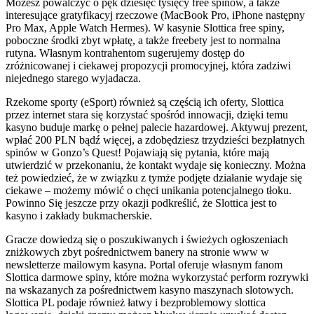
Możesz powalczyć o pęk dziesięć tysięcy free spinów, a także
interesujące gratyfikacyj rzeczowe (MacBook Pro, iPhone następny
Pro Max, Apple Watch Hermes). W kasynie Slottica free spiny,
poboczne środki zbyt wpłatę, a także freebety jest to normalna
rutyna. Własnym kontrahentom sugerujemy dostęp do
zróżnicowanej i ciekawej propozycji promocyjnej, która zadziwi
niejednego starego wyjadacza.
Rzekome sporty (eSport) również są częścią ich oferty, Slottica
przez internet stara się korzystać spośród innowacji, dzięki temu
kasyno buduje markę o pełnej palecie hazardowej. Aktywuj prezent,
wpłać 200 PLN bądź więcej, a zdobędziesz trzydzieści bezpłatnych
spinów w Gonzo’s Quest! Pojawiają się pytania, które mają
utwierdzić w przekonaniu, że kontakt wydaje się konieczny. Można
też powiedzieć, że w związku z tymże podjęte działanie wydaje się
ciekawe – możemy mówić o chęci unikania potencjalnego tłoku.
Powinno Się jeszcze przy okazji podkreślić, że Slottica jest to
kasyno i zakłady bukmacherskie.
Gracze dowiedzą się o poszukiwanych i świeżych ogłoszeniach
zniżkowych zbyt pośrednictwem banery na stronie www w
newsletterze mailowym kasyna. Portal oferuje własnym fanom
Slottica darmowe spiny, które można wykorzystać perform rozrywki
na wskazanych za pośrednictwem kasyno maszynach slotowych.
Slottica PL podaje również łatwy i bezproblemowy slottica