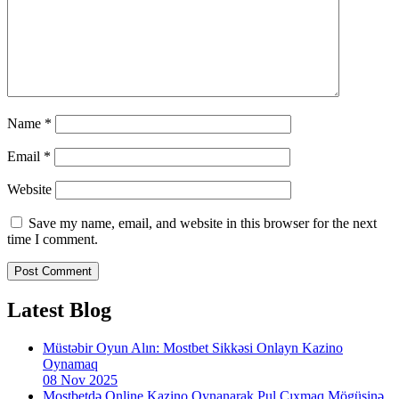
Name
*
Email
*
Website
Save my name, email, and website in this browser for the next
time I comment.
Latest Blog
Müstəbir Oyun Alın: Mostbet Sikkəsi Onlayn Kazino
Oynamaq
08 Nov 2025
Mostbetdə Online Kazino Oynanarak Pul Çıxmaq Mögüsinə