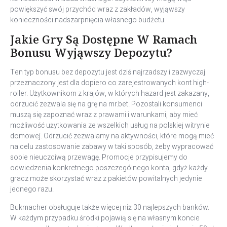
powiększyć swój przychód wraz z zakładów, wyjąwszy
konieczności nadszarpnięcia własnego budżetu.
Jakie Gry Są Dostępne W Ramach
Bonusu Wyjąwszy Depozytu?
Ten typ bonusu bez depozytu jest dziś najrzadszy i zazwyczaj
przeznaczony jest dla dopiero co zarejestrowanych kont high-
roller. Użytkownikom z krajów, w których hazard jest zakazany,
odrzucić zezwala się na grę na mr.bet. Pozostali konsumenci
muszą się zapoznać wraz z prawami i warunkami, aby mieć
możliwość użytkowania ze wszelkich usług na polskiej witrynie
domowej. Odrzucić zezwalamy na aktywności, które mogą mieć
na celu zastosowanie zabawy w taki sposób, żeby wypracować
sobie nieuczciwą przewagę. Promocje przypisujemy do
odwiedzenia konkretnego poszczególnego konta, gdyż każdy
gracz może skorzystać wraz z pakietów powitalnych jedynie
jednego razu.
Bukmacher obsługuje także więcej niż 30 najlepszych banków.
W każdym przypadku środki pojawią się na własnym koncie