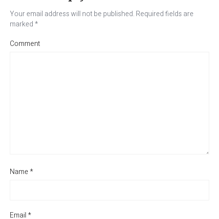
Your email address will not be published.
Required fields are
marked
*
Comment
Name
*
Email
*