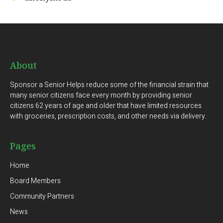
About
Sponsor a Senior Helps reduce some of the financial strain that
many senior citizens face every month by providing senior
citizens 62 years of age and older that have limited resources
with groceries, prescription costs, and other needs via delivery.
Pages
Home
Board Members
Community Partners
News