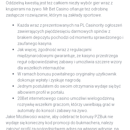
Oddzielną kwestią jest też całkiem niezły wybór gier wraz z
krupierami na żywo. Mr Bet Casino ofiaruje też odrobinę
zastępcze rozwiązanie, którym są zakłady sportowe.
Każda wraz z prezentowanych na PL Casinority ogłoszeń
zawierających pięćdziesięciu darmowych spinów z
brakiem depozytu pochodzi od momentu sprawdzonego i
zaufanego kasyna.
Jak więcej, zgodność wraz z regulacjami
międzynarodowymi gwarantuje, że kasyno przestrzega
reguł odpowiedzialnej zabawy i umożliwia szczere wzory
dla wszelkich internautów.
W ramach bonusu powitalnego oryginalny użytkownik
dokonuje wpłaty i zyskuje nagrodę.
Jednym postulatem do swoim otrzymania wydaje się być
albowiem profil w portalu.
20Bet internetowego casino umożliwi wielogodzinną
rozrywkę wszelkim graczom, którzy uwielbiają grać w
automaty do konsol i zabawy na żywo.
Jakie Możliwości ważne, aby odebrać te bonusy PZBuk nie
wydaje się konieczny kod promocji do bukmachera, należy
założyć profil za pośrednictwem adres na własnej witrynie, na