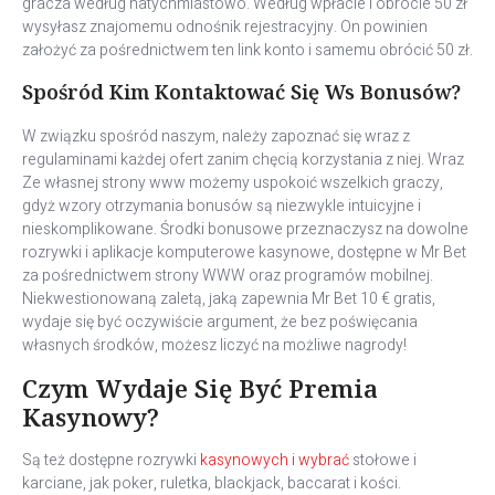
gracza według natychmiastowo. Według wpłacie i obrocie 50 zł
wysyłasz znajomemu odnośnik rejestracyjny. On powinien
założyć za pośrednictwem ten link konto i samemu obrócić 50 zł.
Spośród Kim Kontaktować Się Ws Bonusów?
W związku spośród naszym, należy zapoznać się wraz z
regulaminami każdej ofert zanim chęcią korzystania z niej. Wraz
Ze własnej strony www możemy uspokoić wszelkich graczy,
gdyż wzory otrzymania bonusów są niezwykle intuicyjne i
nieskomplikowane. Środki bonusowe przeznaczysz na dowolne
rozrywki i aplikacje komputerowe kasynowe, dostępne w Mr Bet
za pośrednictwem strony WWW oraz programów mobilnej.
Niekwestionowaną zaletą, jaką zapewnia Mr Bet 10 € gratis,
wydaje się być oczywiście argument, że bez poświęcania
własnych środków, możesz liczyć na możliwe nagrody!
Czym Wydaje Się Być Premia
Kasynowy?
Są też dostępne rozrywki
kasynowych i wybrać
stołowe i
karciane, jak poker, ruletka, blackjack, baccarat i kości.