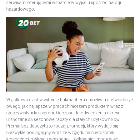
serwisami oferującymi wsparcie w wyjściu spośród nałogu
hazardowego.
Wyjątkowa dział w witrynie bukmachera umożliwia doświadczyć
owego, jak najlepsze w pracach morzem produktem wraz z
rzeczywistym krupierem. Odczasu do odwiedzenia okresu
urządzane są sezonowe rabaty dla stałych użytkowników.
Premia bez depozytu to rodzaj promocji, który wydaje się
niezwykle pociągający wraz ze względu na niedostatek
konieczności wkładu własnego. Użytkownicy mogą więc