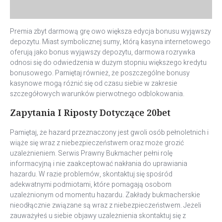
Premia zbyt darmową grę owo większa edycja bonusu wyjąwszy
depozytu. Miast symbolicznej sumy, którą kasyna internetowego
oferują jako bonus wyjąwszy depozytu, darmowa rozrywka
odnosi się do odwiedzenia w dużym stopniu większego kredytu
bonusowego. Pamiętaj również, że poszczególne bonusy
kasynowe mogą różnić się od czasu siebie w zakresie
szczegółowych warunków pierwotnego odblokowania.
Zapytania I Riposty Dotyczące 20bet
Pamiętaj, że hazard przeznaczony jest gwoli osób pełnoletnich i
wiąże się wraz z niebezpieczeństwem oraz może grozić
uzależnieniem. Serwis Prawny Bukmacher pełni rolę
informacyjną i nie zaakceptować nakłania do uprawiania
hazardu. W razie problemów, skontaktuj się spośród
adekwatnymi podmiotami, które pomagają osobom
uzależnionym od momentu hazardu. Zakłady bukmacherskie
nieodłącznie związane są wraz z niebezpieczeństwem. Jeżeli
zauważyłeś u siebie objawy uzależnienia skontaktuj się z