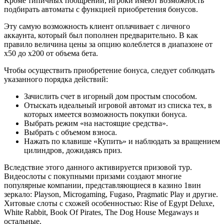
Кроме типичных поощрений, игроки имеют возможность
подбирать автоматы с функцией приобретения бонусов.
Эту самую возможность клиент оплачивает с личного
аккаунта, который был пополнен предварительно. В как
правило величина цены за опцию колеблется в диапазоне от
х50 до х200 от объема бета.
Чтобы осуществить приобретение бонуса, следует соблюдать
указанного порядка действий:
Зачислить счет в игорный дом простым способом.
Отыскать идеальный игровой автомат из списка тех, в
которых имеется возможность покупки бонуса.
Выбрать режим «на настоящие средства».
Выбрать с объемом взноса.
Нажать по клавише «Купить» и наблюдать за вращением
цилиндров, дожидаясь приз.
Вследствие этого данного активируется призовой тур.
Видеослоты с покупными призами создают многие
популярные компании, представляющиеся в казино 1вин
зеркало: Playson, Microgaming, Fugaso, Pragmatic Play и другие.
Хитовые слоты с схожей особенностью: Rise of Egypt Deluxe,
White Rabbit, Book Of Pirates, The Dog House Megaways и
остальные.