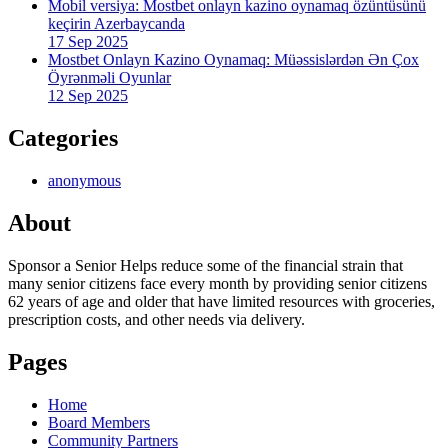
Mobil versiya: Mostbet onlayn kazino oynamaq özüntüsünü
keçirin Azerbaycanda
17 Sep 2025
Mostbet Onlayn Kazino Oynamaq: Müəssislərdən Ən Çox
Öyrənməli Oyunlar
12 Sep 2025
Categories
anonymous
About
Sponsor a Senior Helps reduce some of the financial strain that
many senior citizens face every month by providing senior citizens
62 years of age and older that have limited resources with groceries,
prescription costs, and other needs via delivery.
Pages
Home
Board Members
Community Partners