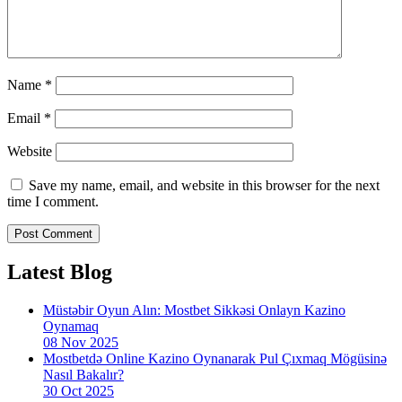
Name
*
Email
*
Website
Save my name, email, and website in this browser for the next
time I comment.
Latest Blog
Müstəbir Oyun Alın: Mostbet Sikkəsi Onlayn Kazino
Oynamaq
08 Nov 2025
Mostbetdə Online Kazino Oynanarak Pul Çıxmaq Mögüsinə
Nasıl Bakalır?
30 Oct 2025