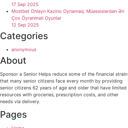
17 Sep 2025
Mostbet Onlayn Kazino Oynamaq: Müəssislərdən Ən
Çox Öyrənməli Oyunlar
12 Sep 2025
Categories
anonymous
About
Sponsor a Senior Helps reduce some of the financial strain
that many senior citizens face every month by providing
senior citizens 62 years of age and older that have limited
resources with groceries, prescription costs, and other
needs via delivery.
Pages
Home