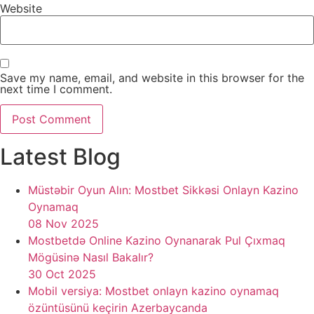
Website
Save my name, email, and website in this browser for the
next time I comment.
Latest Blog
Müstəbir Oyun Alın: Mostbet Sikkəsi Onlayn Kazino
Oynamaq
08 Nov 2025
Mostbetdə Online Kazino Oynanarak Pul Çıxmaq
Mögüsinə Nasıl Bakalır?
30 Oct 2025
Mobil versiya: Mostbet onlayn kazino oynamaq
özüntüsünü keçirin Azerbaycanda