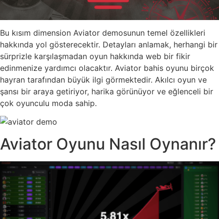
Bu kısım dimension Aviator demosunun temel özellikleri
hakkında yol gösterecektir. Detayları anlamak, herhangi bir
sürprizle karşılaşmadan oyun hakkında web bir fikir
edinmenize yardımcı olacaktır. Aviator bahis oyunu birçok
hayran tarafından büyük ilgi görmektedir. Akılcı oyun ve
şansı bir araya getiriyor, harika görünüyor ve eğlenceli bir
çok oyunculu moda sahip.
Aviator Oyunu Nasıl Oynanır?