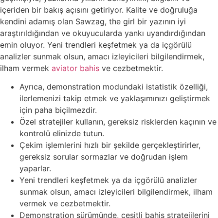
içeriden bir bakış açısını getiriyor. Kalite ve doğruluğa
kendini adamış olan Sawzag, the girl bir yazının iyi
araştırıldığından ve okuyucularda yankı uyandırdığından
emin oluyor. Yeni trendleri keşfetmek ya da içgörülü
analizler sunmak olsun, amacı izleyicileri bilgilendirmek,
ilham vermek
aviator bahis
ve cezbetmektir.
Ayrıca, demonstration modundaki istatistik özelliği,
ilerlemenizi takip etmek ve yaklaşımınızı geliştirmek
için paha biçilmezdir.
Özel stratejiler kullanın, gereksiz risklerden kaçının ve
kontrolü elinizde tutun.
Çekim işlemlerini hızlı bir şekilde gerçekleştirirler,
gereksiz sorular sormazlar ve doğrudan işlem
yaparlar.
Yeni trendleri keşfetmek ya da içgörülü analizler
sunmak olsun, amacı izleyicileri bilgilendirmek, ilham
vermek ve cezbetmektir.
Demonstration sürümünde, çeşitli bahis stratejilerini