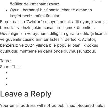
ödüller de kazanamazsınız.
Oyunu herhangi bir finansal chance almadan
keşfetmenizi mümkün kılar.
Birçok casino “Aviator” sunuyor, ancak adil oyun, kazançlı
bonuslar ve hızlı çekim sunanları seçmek önemlidir.
Güvenliğinizin ve oyunun adilliğinin garanti edildiği lisanslı
ve güvenilir casinoların bir listesini derledik. Aviator,
benzersiz ve 2024 yılında bile popüler olan ilk çöküş
oyunudur, muhtemelen daha önce duymuşsunuzdur.
Tags :
Share This :
Leave a Reply
Your email address will not be published.
Required fields