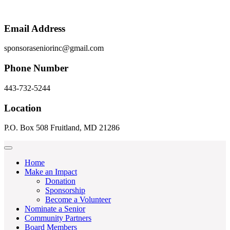
Email Address
sponsoraseniorinc@gmail.com
Phone Number
443-732-5244
Location
P.O. Box 508 Fruitland, MD 21286
Home
Make an Impact
Donation
Sponsorship
Become a Volunteer
Nominate a Senior
Community Partners
Board Members