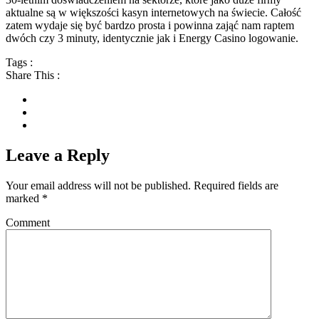
aktualne są w większości kasyn internetowych na świecie. Całość
zatem wydaje się być bardzo prosta i powinna zająć nam raptem
dwóch czy 3 minuty, identycznie jak i Energy Casino logowanie.
Tags :
Share This :
Leave a Reply
Your email address will not be published.
Required fields are
marked
*
Comment