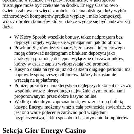
frustrujące może być czekanie na środki. Energy Casino owo
świetna zabawa co więcej zarobek…śeietna obsługa ,duży wybór
różnorodnych komputerów,prędkie wypłaty i mało kompozycji
wraz z obrotem bonusów których także wydaje się być nadzwyczaj
dużo.
W Który Sposób wszelkie bonusy, także nadprogram bez
depozytu objęty wydaje się wymaganiami jak do obrotu.
Powinno Się również zaznaczyć, że kasyna internetowego
mogą oferować nadprogram z brakiem depozytu jako
atrakcyjną promocję dostępną wyłącznie dla zawodników,
którzy w czasie zapisu wykorzystają kod promocji.
Kasyno działa na rynku już od całkiem długiego periodu i ma
naprawdę sporą rzeszę odbiorców, którzy bezustannie
wracają na tą platformę.
Poniżej pokrótce charakterystyka najlepszych konsol na żywo
wspólnie wraz z pierwotnego najważniejszymi odmianami
proponowanymi przez dobre kasyno online.
Według dokładnym zapoznaniu się wraz ze stroną i ofertą
kasyna Energy, możemy wraz z całą pewnością stwierdzić, że
jest ono warte polecenia zarówno pod względami
bezpieczeństwa, jakim sposobem i asortymentu komputerów.
Sekcja Gier Energy Casino