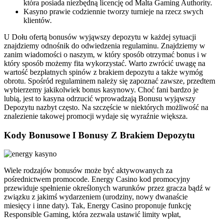
która posiada niezbędną licencję od Malta Gaming Authority.
Kasyno prawie codziennie tworzy turnieje na rzecz swych
klientów.
U Dołu ofertą bonusów wyjąwszy depozytu w każdej sytuacji
znajdziemy odnośnik do odwiedzenia regulaminu. Znajdziemy w
zanim wiadomości o naszym, w który sposób otrzymać bonus i w
który sposób możemy fita wykorzystać. Warto zwrócić uwagę na
wartość bezpłatnych spinów z brakiem depozytu a także wymóg
obrotu. Spośród regulaminem należy się zapoznać zawsze, przedtem
wybierzemy jakikolwiek bonus kasynowy. Choć fani bardzo je
lubią, jest to kasyna odrzucić wprowadzają Bonusu wyjąwszy
Depozytu nazbyt często. Na szczęście w niektórych możliwość na
znalezienie takowej promocji wydaje się wyraźnie większa.
Kody Bonusowe I Bonusy Z Brakiem Depozytu
Wiele rodzajów bonusów może być aktywowanych za
pośrednictwem promocode. Energy Casino kod promocyjny
przewiduje spełnienie określonych warunków przez gracza bądź w
związku z jakimś wydarzeniem (urodziny, nowy dwanaście
miesięcy i inne daty). Tak, Energy Casino proponuje funkcję
Responsible Gaming, która zezwala ustawić limity wpłat,