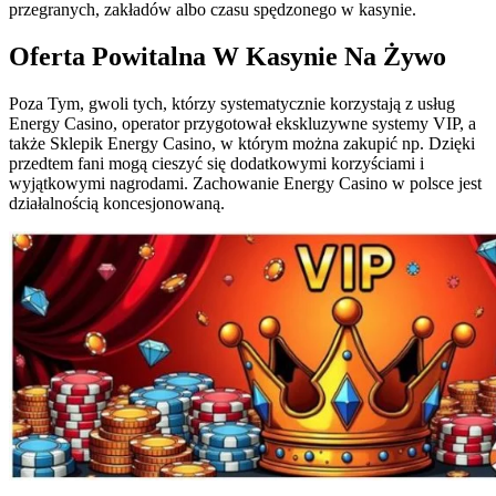
przegranych, zakładów albo czasu spędzonego w kasynie.
Oferta Powitalna W Kasynie Na Żywo
Poza Tym, gwoli tych, którzy systematycznie korzystają z usług
Energy Casino, operator przygotował ekskluzywne systemy VIP, a
także Sklepik Energy Casino, w którym można zakupić np. Dzięki
przedtem fani mogą cieszyć się dodatkowymi korzyściami i
wyjątkowymi nagrodami. Zachowanie Energy Casino w polsce jest
działalnością koncesjonowaną.