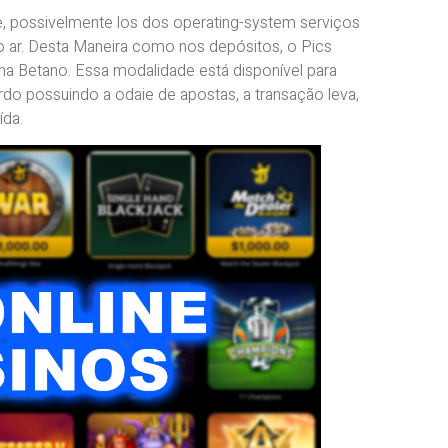
ne, possivelmente los dos operating-system serviços
o ar. Desta Maneira como nos depósitos, o Pics
 Betano. Essa modalidade está disponível para
ordo possuindo a odaie de apostas, a transação leva,
ída.