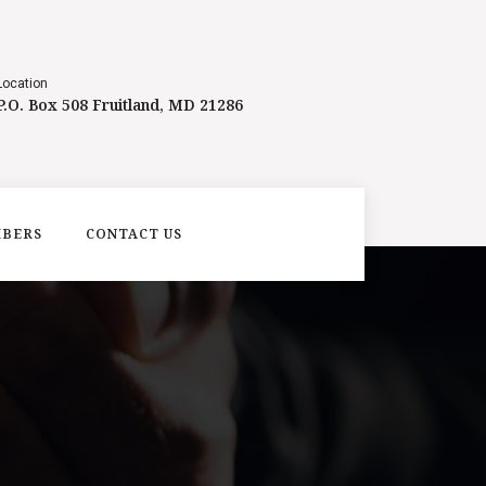
Location
P.O. Box 508 Fruitland, MD 21286
MBERS
CONTACT US