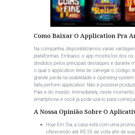
Como Baixar O Application Pra A
Na companhia, disponibilizamos várias vantagen
plataformas. Embaixo, o app mostra los dos o
divididos pelos principais destaques e durante m
o qual o application teria de carregar o código
grande perda na usabilidade e operating-syste
falta perform application. Não é possível produ
País e do mundo. Immediately, neste momento o
smartphone e você já pode usá-lo para começar 
A Nossa Opinião Sobre O Aplicati
Hoje Em Dia, a casa está com uma promoç
oferecendo até R$ 55 de volta afin de su