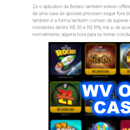
Ze o aplicativo da Betano também estiver offli
de uma casa de apostas precisam seguir fora d
também é a forma também comum de superar na
montantes dentre R$ 50 e R$ fifty mil, e, de ac
normalmente, alguma hora para se tornar conclu