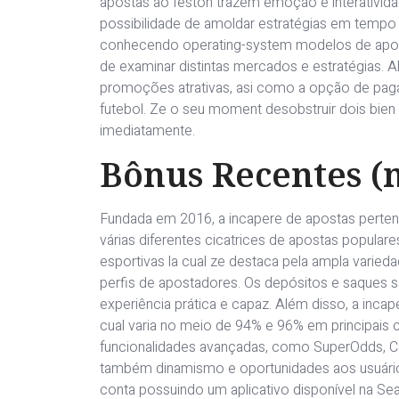
apostas ao festón trazem emoção e interativid
possibilidade de amoldar estratégias em tempo 
conhecendo operating-system modelos de apos
de examinar distintas mercados e estratégias. 
promoções atrativas, asi como a opção de pag
futebol. Ze o seu moment desobstruir dois bie
imediatamente.
Bônus Recentes (
Fundada em 2016, a incapere de apostas perte
várias diferentes cicatrices de apostas popular
esportivas la cual ze destaca pela ampla varie
perfis de apostadores. Os depósitos e saques s
experiência prática e capaz. Além disso, a incap
cual varia no meio de 94% e 96% em principai
funcionalidades avançadas, como SuperOdds, C
também dinamismo e oportunidades aos usuários
conta possuindo um aplicativo disponível na Se