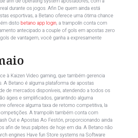
ade afin de operating system apostadores, com a
real durante os jogos. Afin De quem ainda está
tas esportivas, a Betano oferece uma ótima chance
Além disto
betano app login
, a trampolín conta com
amento antecipado a couple of gols em apostas zero
n gols de vantagem, você ganha a expresamente
maio
nce à Kaizen Video gaming, que também gerencia
es. A Betano é alguma plataforma de apostas
dade de mercados disponíveis, atendendo a todos os
ão ágeis e simplificados, garantindo alguma
ere oferece alguma taxa de retorno competitiva, la
s competições. A trampolín também conta com
ash Out e Apostas Ao Festón, proporcionando ainda
 afin de teus palpites de hoje em dia. A Betano não
arch engines Have fun Store systems na Software