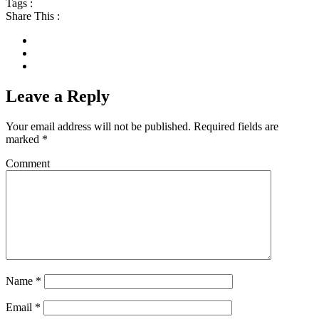
Tags :
Share This :
Leave a Reply
Your email address will not be published.
Required fields are
marked
*
Comment
Name
*
Email
*