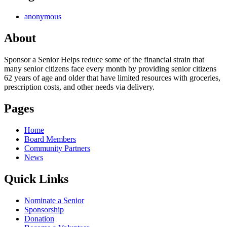
anonymous
About
Sponsor a Senior Helps reduce some of the financial strain that
many senior citizens face every month by providing senior citizens
62 years of age and older that have limited resources with groceries,
prescription costs, and other needs via delivery.
Pages
Home
Board Members
Community Partners
News
Quick Links
Nominate a Senior
Sponsorship
Donation