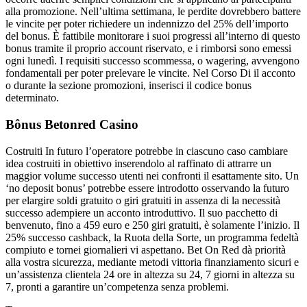
alla promozione. Nell’ultima settimana, le perdite dovrebbero battere
le vincite per poter richiedere un indennizzo del 25% dell’importo
del bonus. È fattibile monitorare i suoi progressi all’interno di questo
bonus tramite il proprio account riservato, e i rimborsi sono emessi
ogni lunedì. I requisiti successo scommessa, o wagering, avvengono
fondamentali per poter prelevare le vincite. Nel Corso Di il acconto
o durante la sezione promozioni, inserisci il codice bonus
determinato.
Bônus Betonred Casino
Costruiti In futuro l’operatore potrebbe in ciascuno caso cambiare
idea costruiti in obiettivo inserendolo al raffinato di attrarre un
maggior volume successo utenti nei confronti il esattamente sito. Un
‘no deposit bonus’ potrebbe essere introdotto osservando la futuro
per elargire soldi gratuito o giri gratuiti in assenza di la necessità
successo adempiere un acconto introduttivo. Il suo pacchetto di
benvenuto, fino a 459 euro e 250 giri gratuiti, è solamente l’inizio. Il
25% successo cashback, la Ruota della Sorte, un programma fedeltà
compiuto e tornei giornalieri vi aspettano. Bet On Red dà priorità
alla vostra sicurezza, mediante metodi vittoria finanziamento sicuri e
un’assistenza clientela 24 ore in altezza su 24, 7 giorni in altezza su
7, pronti a garantire un’competenza senza problemi.