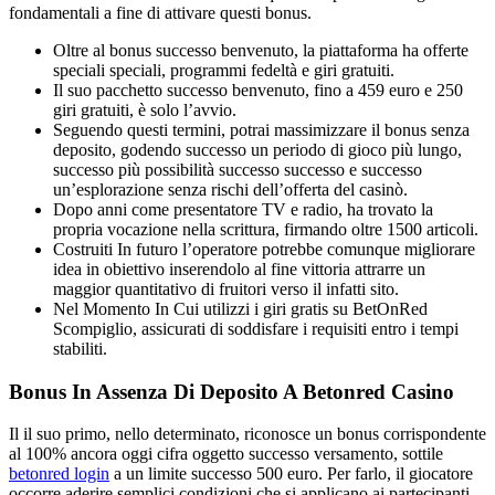
fondamentali a fine di attivare questi bonus.
Oltre al bonus successo benvenuto, la piattaforma ha offerte
speciali speciali, programmi fedeltà e giri gratuiti.
Il suo pacchetto successo benvenuto, fino a 459 euro e 250
giri gratuiti, è solo l’avvio.
Seguendo questi termini, potrai massimizzare il bonus senza
deposito, godendo successo un periodo di gioco più lungo,
successo più possibilità successo successo e successo
un’esplorazione senza rischi dell’offerta del casinò.
Dopo anni come presentatore TV e radio, ha trovato la
propria vocazione nella scrittura, firmando oltre 1500 articoli.
Costruiti In futuro l’operatore potrebbe comunque migliorare
idea in obiettivo inserendolo al fine vittoria attrarre un
maggior quantitativo di fruitori verso il infatti sito.
Nel Momento In Cui utilizzi i giri gratis su BetOnRed
Scompiglio, assicurati di soddisfare i requisiti entro i tempi
stabiliti.
Bonus In Assenza Di Deposito A Betonred Casino
Il il suo primo, nello determinato, riconosce un bonus corrispondente
al 100% ancora oggi cifra oggetto successo versamento, sottile
betonred login
a un limite successo 500 euro. Per farlo, il giocatore
occorre aderire semplici condizioni che si applicano ai partecipanti