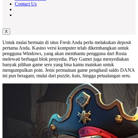
Contact Us
X
Untuk mulai bermain di situs Fresh Anda perlu melakukan deposit
pertama Anda. Kasino versi komputer telah dikembangkan untuk
pengguna Windows, yang akan membantu pengguna dari Rusia
melewati berbagai blok penyedia. Play Gamer juga menyediakan
banyak pilihan game seru yang bisa kamu mainkan untuk
mengumpulkan poin. Jenis permainan game penghasil saldo DANA
ini pun beragam, mulai dari puzzle, kuis, hingga petualangan seru.