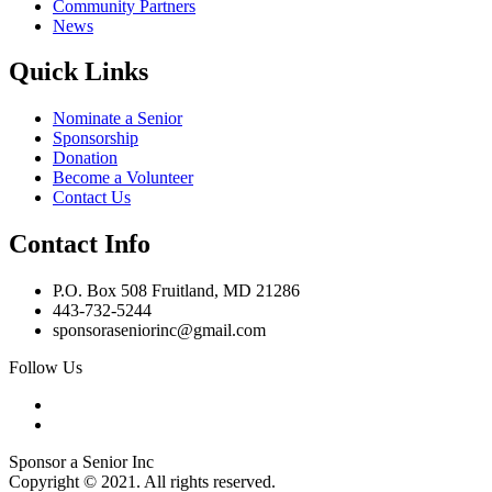
Community Partners
News
Quick Links
Nominate a Senior
Sponsorship
Donation
Become a Volunteer
Contact Us
Contact Info
P.O. Box 508 Fruitland, MD 21286
443-732-5244
sponsoraseniorinc@gmail.com
Follow Us
Sponsor a Senior Inc
Copyright © 2021. All rights reserved.