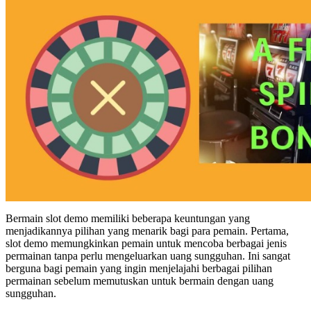
Bermain slot demo memiliki beberapa keuntungan yang
menjadikannya pilihan yang menarik bagi para pemain. Pertama,
slot demo memungkinkan pemain untuk mencoba berbagai jenis
permainan tanpa perlu mengeluarkan uang sungguhan. Ini sangat
berguna bagi pemain yang ingin menjelajahi berbagai pilihan
permainan sebelum memutuskan untuk bermain dengan uang
sungguhan.