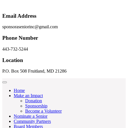
Email Address
sponsoraseniorinc@gmail.com
Phone Number
443-732-5244
Location
P.O. Box 508 Fruitland, MD 21286
Home
Make an Impact
Donation
Sponsorship
Become a Volunteer
Nominate a Senior
Community Partners
Board Members