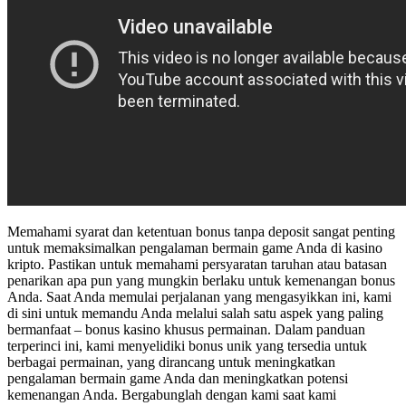
Memahami syarat dan ketentuan bonus tanpa deposit sangat penting
untuk memaksimalkan pengalaman bermain game Anda di kasino
kripto. Pastikan untuk memahami persyaratan taruhan atau batasan
penarikan apa pun yang mungkin berlaku untuk kemenangan bonus
Anda. Saat Anda memulai perjalanan yang mengasyikkan ini, kami
di sini untuk memandu Anda melalui salah satu aspek yang paling
bermanfaat – bonus kasino khusus permainan. Dalam panduan
terperinci ini, kami menyelidiki bonus unik yang tersedia untuk
berbagai permainan, yang dirancang untuk meningkatkan
pengalaman bermain game Anda dan meningkatkan potensi
kemenangan Anda. Bergabunglah dengan kami saat kami