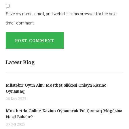
Save my name, email, and website in this browser for the next
time I comment.
Latest Blog
Müstəbir Oyun Alın: Mostbet Sikkəsi Onlayn Kazino
Oynamaq
08 Nov 2025
Mostbetdə Online Kazino Oynanarak Pul Çıxmaq Mögüsinə
Nasıl Bakalır?
30 Oct 2025