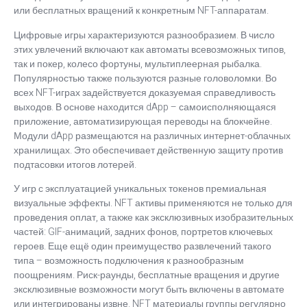
или бесплатных вращений к конкретным NFT-аппаратам.
Цифровые игры характеризуются разнообразием. В число
этих увлечений включают как автоматы всевозможных типов,
так и покер, колесо фортуны, мультиплеерная рыбалка.
Популярностью также пользуются разные головоломки. Во
всех NFT-играх задействуется доказуемая справедливость
выходов. В основе находится dApp – самоисполняющаяся
приложение, автоматизирующая переводы на блокчейне.
Модули dApp размещаются на различных интернет-облачных
хранилищах. Это обеспечивает действенную защиту против
подтасовки итогов лотерей.
У игр с эксплуатацией уникальных токенов премиальная
визуальные эффекты. NFT активы применяются не только для
проведения оплат, а также как эксклюзивных изобразительных
частей: GIF-анимаций, задних фонов, портретов ключевых
героев. Еще ещё один преимущество развлечений такого
типа – возможность подключения к разнообразным
поощрениям. Риск-раунды, бесплатные вращения и другие
эксклюзивные возможности могут быть включены в автомате
или интегрированы извне. NFT материалы группы регулярно