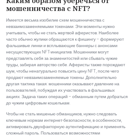
Каким образом уберечься от
мошенничества с NFT?
Имеется весьма изобилие схем мошенничества с
невзаимозаменяемыми токенами. Эти моменты нужно
учитывать, чтобы не стать жертвой аферистов. Наиболее
часто обычно жулики обращаются к фишингу – формируют
фальшивые линки и всплывающие баннеры с анонсами
несуществующих NFT-инициатив. Мошенники могут
представлять себя за знаменитостей или сбывать чужие
труды, забирая авторство себе. Аферисты также порождают
шум, чтобы ненатурально повысить цену NFT, после чего
продают невзаимозаменяемые токены. Дополнительно
другая тактика такая: мошенники оказывают давление на
пользователей, побуждая их участвовать в фальшивых
акциях. Задача таких операций – обманным путем добраться
до чужим цифровым кошелькам.
Чтобы не стать мишенью обманщиков, нужно следовать
ключевым нормам интернет-безопасности, в особенности,
активировать двухфакторную аутентификацию и применять
сложный пароль. Пользоваться возможностями