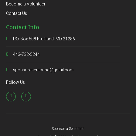
Become a Volunteer
Contact Us
Contact Info
P.O. Box 508 Fruitland, MD 21286
443-732-5244
sponsoraseniorinc@gmail.com
Follow Us
Sponsor a Senior Inc