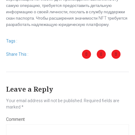
самую операцию, требуется предоставить детальную
информацию о своей личности, послать в службу поддержки
скан паспорта. Чтобы расширения значимости NFT требуется
разработать надлежащую юридическую платформу.
Tags :
Share This :
Leave a Reply
Your email address will not be published.
Required fields are
marked
*
Comment