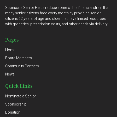
Sponsor a Senior Helps reduce some of the financial strain that
many senior citizens face every month by providing senior
citizens 62 years of age and older that have limited resources
with groceries, prescription costs, and other needs via delivery.
Pages
Home
Board Members
Community Partners
News
Quick Links
Nominate a Senior
Sponsorship
Donation