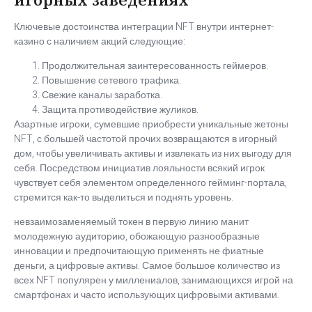
Ключевые достоинства интеграции NFT внутри интернет-
казино с наличием акций следующие:
Продолжительная заинтересованность геймеров.
Повышение сетевого трафика.
Свежие каналы заработка.
Защита противодействие жуликов.
Азартные игроки, сумевшие приобрести уникальные жетоны
NFT, с большей частотой прочих возвращаются в игорный
дом, чтобы увеличивать активы и извлекать из них выгоду для
себя. Посредством инициатив лояльности всякий игрок
чувствует себя элементом определенного гейминг-портала,
стремится как-то выделиться и поднять уровень.
невзаимозаменяемый токен в первую линию манит
молодежную аудиторию, обожающую разнообразные
инновации и предпочитающую применять не фиатные
деньги, а цифровые активы. Самое большое количество из
всех NFT популярен у миллениалов, занимающихся игрой на
смартфонах и часто использующих цифровыми активами.