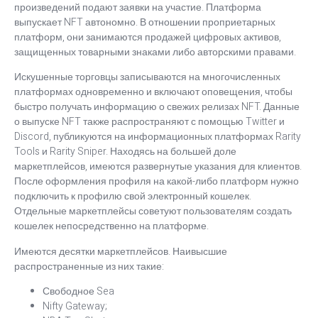
произведений подают заявки на участие. Платформа
выпускает NFT автономно. В отношении проприетарных
платформ, они занимаются продажей цифровых активов,
защищенных товарными знаками либо авторскими правами.
Искушенные торговцы записываются на многочисленных
платформах одновременно и включают оповещения, чтобы
быстро получать информацию о свежих релизах NFT. Данные
о выпуске NFT также распространяют с помощью Twitter и
Discord, публикуются на информационных платформах Rarity
Tools и Rarity Sniper. Находясь на большей доле
маркетплейсов, имеются развернутые указания для клиентов.
После оформления профиля на какой-либо платформ нужно
подключить к профилю свой электронный кошелек.
Отдельные маркетплейсы советуют пользователям создать
кошелек непосредственно на платформе.
Имеются десятки маркетплейсов. Наивысшие
распространенные из них такие:
Свободное Sea
Nifty Gateway;