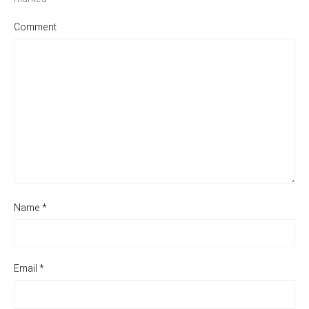
Comment
Name
*
Email
*