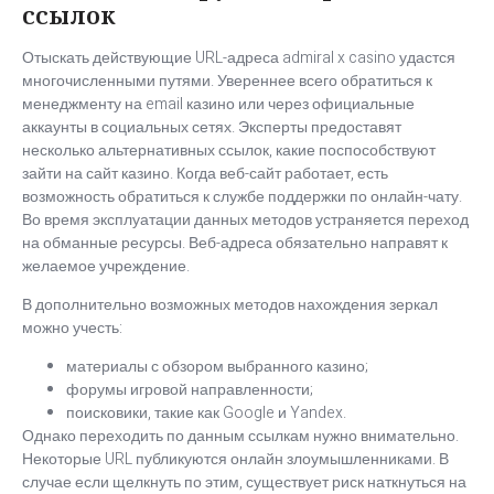
ссылок
Отыскать действующие URL-адреса admiral x casino удастся
многочисленными путями. Увереннее всего обратиться к
менеджменту на email казино или через официальные
аккаунты в социальных сетях. Эксперты предоставят
несколько альтернативных ссылок, какие поспособствуют
зайти на сайт казино. Когда веб-сайт работает, есть
возможность обратиться к службе поддержки по онлайн-чату.
Во время эксплуатации данных методов устраняется переход
на обманные ресурсы. Веб-адреса обязательно направят к
желаемое учреждение.
В дополнительно возможных методов нахождения зеркал
можно учесть:
материалы с обзором выбранного казино;
форумы игровой направленности;
поисковики, такие как Google и Yandex.
Однако переходить по данным ссылкам нужно внимательно.
Некоторые URL публикуются онлайн злоумышленниками. В
случае если щелкнуть по этим, существует риск наткнуться на