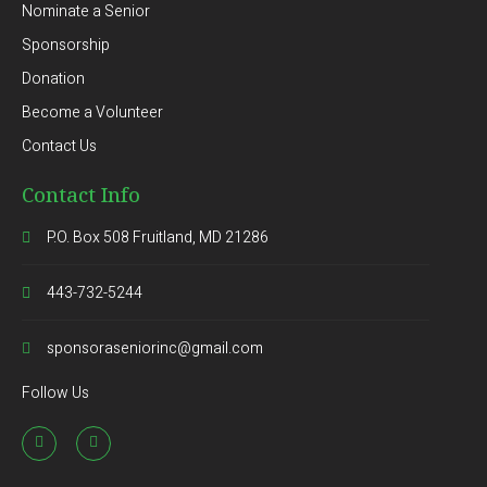
Nominate a Senior
Sponsorship
Donation
Become a Volunteer
Contact Us
Contact Info
P.O. Box 508 Fruitland, MD 21286
443-732-5244
sponsoraseniorinc@gmail.com
Follow Us