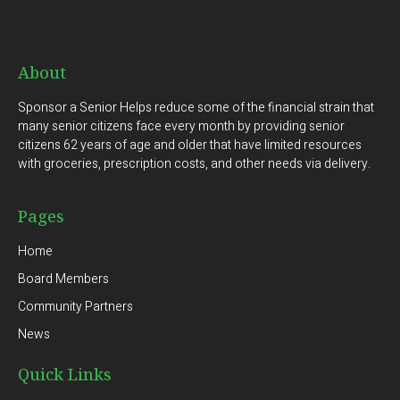
About
Sponsor a Senior Helps reduce some of the financial strain that
many senior citizens face every month by providing senior
citizens 62 years of age and older that have limited resources
with groceries, prescription costs, and other needs via delivery.
Pages
Home
Board Members
Community Partners
News
Quick Links