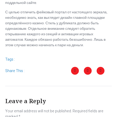
поддельной сайте.
С целью отличить фейковый портал от настоящего зеркала,
необходимо знать, как выглядит дизайн главной площадки
определённого казино. Стиль у дубликата должно быть
одинаковым. Отдельное внимание следует обратить
открыванию каждого из секций и активации игровых
автоматов. Каждое обязано работать безошибочно. Лишь в
этом случае можно начинать к пари на деньги.
Tags :
Share This :
Leave a Reply
Your email address will not be published.
Required fields are
marked
*