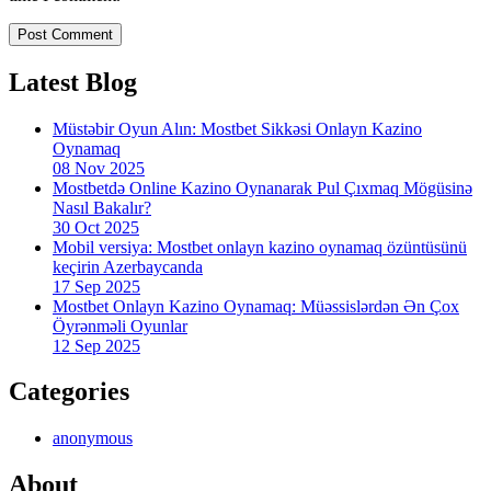
Latest Blog
Müstəbir Oyun Alın: Mostbet Sikkəsi Onlayn Kazino
Oynamaq
08 Nov 2025
Mostbetdə Online Kazino Oynanarak Pul Çıxmaq Mögüsinə
Nasıl Bakalır?
30 Oct 2025
Mobil versiya: Mostbet onlayn kazino oynamaq özüntüsünü
keçirin Azerbaycanda
17 Sep 2025
Mostbet Onlayn Kazino Oynamaq: Müəssislərdən Ən Çox
Öyrənməli Oyunlar
12 Sep 2025
Categories
anonymous
About