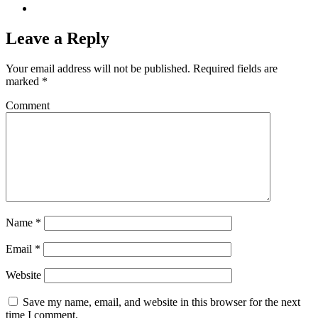
Leave a Reply
Your email address will not be published.
Required fields are
marked
*
Comment
Name
*
Email
*
Website
Save my name, email, and website in this browser for the next
time I comment.