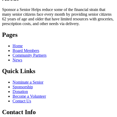
Sponsor a Senior Helps reduce some of the financial strain that
many senior citizens face every month by providing senior citizens
62 years of age and older that have limited resources with groceries,
prescription costs, and other needs via delivery.
Pages
Home
Board Members
Community Partners
News
Quick Links
Nominate a Senior
Sponsorship
Donation
Become a Volunteer
Contact Us
Contact Info