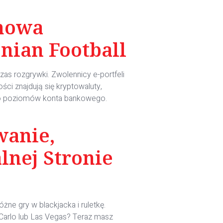
zmowa
nian Football
as rozgrywki. Zwolennicy e-portfeli
ści znajdują się kryptowaluty,
lbo poziomów konta bankowego.
wanie,
lnej Stronie
ne gry w blackjacka i ruletkę.
Carlo lub Las Vegas? Teraz masz