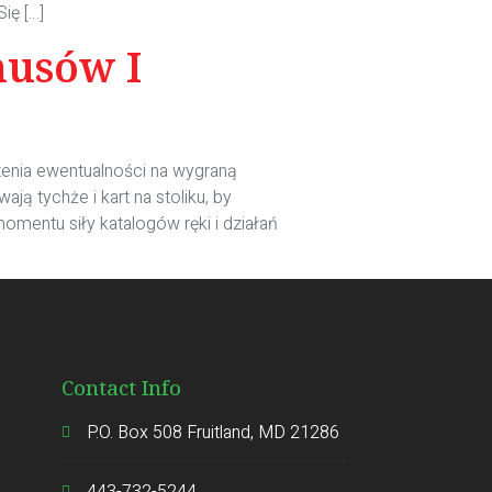
ię […]
nusów I
zenia ewentualności na wygraną
ą tychże i kart na stoliku, by
mentu siły katalogów ręki i działań
Contact Info
P.O. Box 508 Fruitland, MD 21286