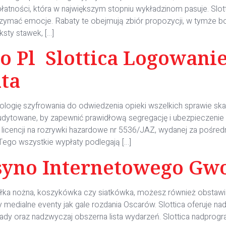
łatności, która w największym stopniu wykładzinom pasuje. Slo
zymać emocje. Rabaty te obejmują zbiór propozycji, w tymże b
ksty stawek, […]
o Pl ️ Slottica Logowani
ta
logię szyfrowania do odwiedzenia opieki wszelkich sprawie s
udytowane, by zapewnić prawidłową segregację i ubezpieczenie
j licencji na rozrywki hazardowe nr 5536/JAZ, wydanej za pośre
Tego wszystkie wypłaty podlegają […]
syno Internetowego Gwo
iłka nożna, koszykówka czy siatkówka, możesz również obstawia
y medialne eventy jak gale rozdania Oscarów. Slottica oferuje n
dy oraz nadzwyczaj obszerna lista wydarzeń. Slottica nadprogr