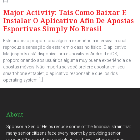
[…]
Major Activity: Tais Como Baixar E
Instalar O Aplicativo Afin De Apostas
Esportivas Simply No Brasil
Este proceso proporciona alguma experiência imersiva la cual
reproduz a sensação de estar em o cassino físico. O aplicativo
Marjosports está disponível pra dispositivos Android e iOS,
proporcionando aos usuários alguma muy buena experiência de
apostas móveis. Não importa se você prefere apostar em seu
smartphone et tablet, o aplicativo responsable que los dos
operating-system […]
About
Sponsor a Senior Helps reduce some of the financial strain that
many senior citizens face every month by providing senior
citizens 62 years of age and older that have limited resources