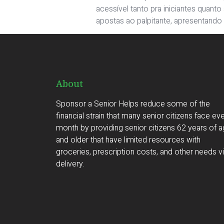
acessível tanto pra iniciantes quan
apostas ao palpitante, apresentando 
About
Sponsor a Senior Helps reduce some of the
financial strain that many senior citizens face ev
month by providing senior citizens 62 years of 
and older that have limited resources with
groceries, prescription costs, and other needs v
delivery.