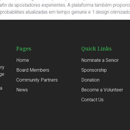
to afin de apostadores experientes. A plataforma também propor
probabilities atualizadas em tempo genuine e 1 design otimizado 
Pages
Quick Links
Home
Nominate a Senior
ery
Board Members
Sponsorship
age
Community Partners
Donation
ia
News
Become a Volunteer
Contact Us