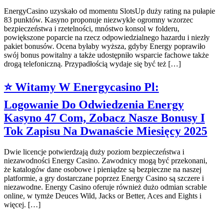
EnergyCasino uzyskało od momentu SlotsUp duży rating na pułapie
83 punktów. Kasyno proponuje niezwykle ogromny wzorzec
bezpieczeństwa i rzetelności, mnóstwo konsol w folderu,
powiększone poparcie na rzecz odpowiedzialnego hazardu i niezły
pakiet bonusów. Ocena byłaby wyższa, gdyby Energy poprawiło
swój bonus powitalny a także udostępniło wsparcie fachowe także
drogą telefoniczną. Przypadłością wydaje się być też […]
⭐️ Witamy W Energycasino Pl:
Logowanie Do Odwiedzenia Energy
Kasyno 47 Com, Zobacz Nasze Bonusy I
Tok Zapisu Na Dwanaście Miesięcy 2025
Dwie licencje potwierdzają duży poziom bezpieczeństwa i
niezawodności Energy Casino. Zawodnicy mogą być przekonani,
że katalogów dane osobowe i pieniądze są bezpieczne na naszej
platformie, a gry dostarczane poprzez Energy Casino są szczere i
niezawodne. Energy Casino oferuje również dużo odmian scrable
online, w tymże Deuces Wild, Jacks or Better, Aces and Eights i
więcej. […]