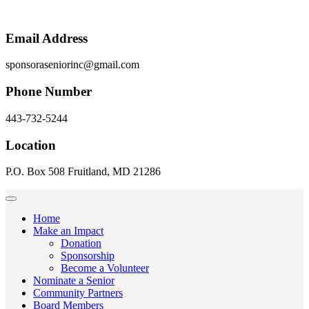
Email Address
sponsoraseniorinc@gmail.com
Phone Number
443-732-5244
Location
P.O. Box 508 Fruitland, MD 21286
Home
Make an Impact
Donation
Sponsorship
Become a Volunteer
Nominate a Senior
Community Partners
Board Members