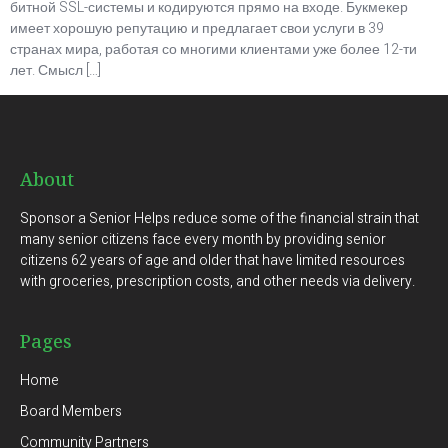
битной SSL-системы и кодируются прямо на входе. Букмекер
имеет хорошую репутацию и предлагает свои услуги в 39
странах мира, работая со многими клиентами уже более 12-ти
лет. Смысл […]
About
Sponsor a Senior Helps reduce some of the financial strain that
many senior citizens face every month by providing senior
citizens 62 years of age and older that have limited resources
with groceries, prescription costs, and other needs via delivery.
Pages
Home
Board Members
Community Partners