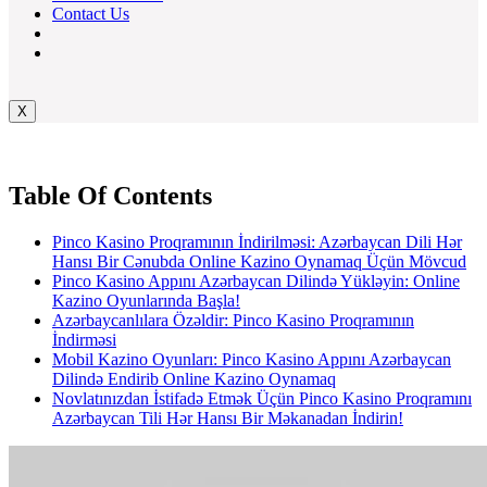
Contact Us
X
Table Of Contents
Pinco Kasino Proqramının İndirilməsi: Azərbaycan Dili Hər
Hansı Bir Cənubda Online Kazino Oynamaq Üçün Mövcud
Pinco Kasino Appını Azərbaycan Dilində Yükləyin: Online
Kazino Oyunlarında Başla!
Azərbaycanlılara Özəldir: Pinco Kasino Proqramının
İndirməsi
Mobil Kazino Oyunları: Pinco Kasino Appını Azərbaycan
Dilində Endirib Online Kazino Oynamaq
Novlatınızdan İstifadə Etmək Üçün Pinco Kasino Proqramını
Azərbaycan Tili Hər Hansı Bir Məkanadan İndirin!