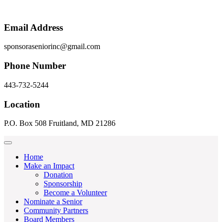
Email Address
sponsoraseniorinc@gmail.com
Phone Number
443-732-5244
Location
P.O. Box 508 Fruitland, MD 21286
Home
Make an Impact
Donation
Sponsorship
Become a Volunteer
Nominate a Senior
Community Partners
Board Members