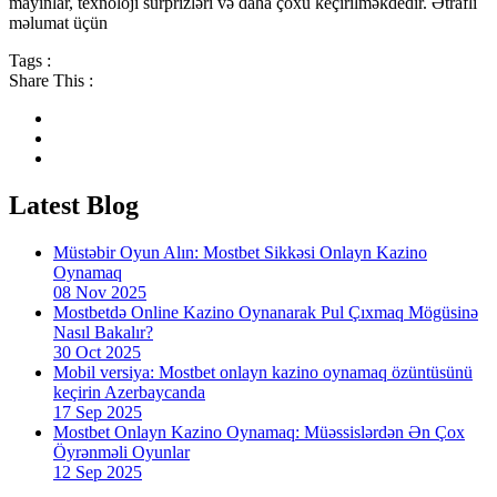
máyinlar, texnoloji sürprizləri və daha çoxu keçirilməkdedir. Ətraflı
məlumat üçün
Tags :
Share This :
Latest Blog
Müstəbir Oyun Alın: Mostbet Sikkəsi Onlayn Kazino
Oynamaq
08 Nov 2025
Mostbetdə Online Kazino Oynanarak Pul Çıxmaq Mögüsinə
Nasıl Bakalır?
30 Oct 2025
Mobil versiya: Mostbet onlayn kazino oynamaq özüntüsünü
keçirin Azerbaycanda
17 Sep 2025
Mostbet Onlayn Kazino Oynamaq: Müəssislərdən Ən Çox
Öyrənməli Oyunlar
12 Sep 2025