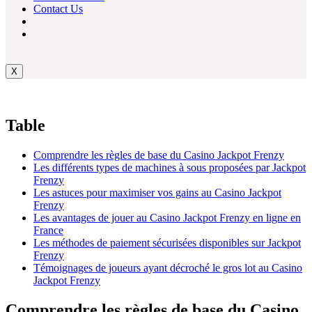
Contact Us
X
Table
Comprendre les règles de base du Casino Jackpot Frenzy
Les différents types de machines à sous proposées par Jackpot
Frenzy
Les astuces pour maximiser vos gains au Casino Jackpot
Frenzy
Les avantages de jouer au Casino Jackpot Frenzy en ligne en
France
Les méthodes de paiement sécurisées disponibles sur Jackpot
Frenzy
Témoignages de joueurs ayant décroché le gros lot au Casino
Jackpot Frenzy
Comprendre les règles de base du Casino