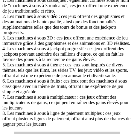
1. Les machines à sous classiques : également connues sous le nom
de “machines à sous à 3 rouleaux”, ces jeux offrent une expérience
de jeu traditionnelle et rétro.
2. Les machines à sous vidéo : ces jeux offrent des graphismes et
des animations de haute qualité, ainsi que des fonctionnalités
supplémentaires telles que des tours de bonus et des jackpots
progressifs.
3. Les machines à sous 3D : ces jeux offrent une expérience de jeu
immersive grâce à des graphismes et des animations en 3D réalistes.
4. Les machines à sous à jackpot progressif : ces jeux offrent des
jackpots pouvant atteindre des millions d’euros, ce qui en fait les
favoris des joueurs à la recherche de gains élevés.
5. Les machines à sous à thème : ces jeux sont inspirés de divers
thèmes, tels que les films, les séries TV, les jeux vidéo et les sports,
offrant ainsi une expérience de jeu amusante et divertissante.
6. Les machines à sous à fruits : ces jeux sont des machines à sous
classiques avec un thème de fruits, offrant une expérience de jeu
simple et agréable.
7. Les machines à sous à multiplicateur : ces jeux offrent des
multiplicateurs de gains, ce qui peut entraîner des gains élevés pour
les joueurs.
8. Les machines à sous à ligne de paiement multiples : ces jeux
offrent plusieurs lignes de paiement, offrant ainsi plus de chances de
gagner pour les joueurs.