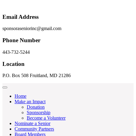
Email Address
sponsoraseniorinc@gmail.com
Phone Number
443-732-5244
Location
P.O. Box 508 Fruitland, MD 21286
Home
Make an Impact
Donation
Sponsorship
Become a Volunteer
Nominate a Senior
Community Partners
Board Members