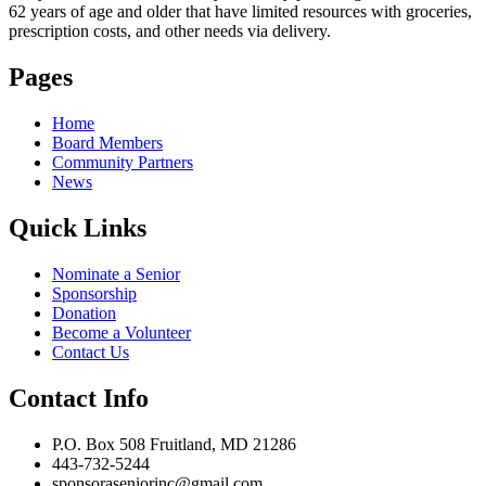
62 years of age and older that have limited resources with groceries,
prescription costs, and other needs via delivery.
Pages
Home
Board Members
Community Partners
News
Quick Links
Nominate a Senior
Sponsorship
Donation
Become a Volunteer
Contact Us
Contact Info
P.O. Box 508 Fruitland, MD 21286
443-732-5244
sponsoraseniorinc@gmail.com