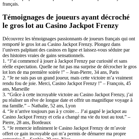
français.
Témoignages de joueurs ayant décroché
le gros lot au Casino Jackpot Frenzy
Découvrez les témoignages passionnants de joueurs français qui ont
remporté le gros lot au Casino Jackpot Frenzy. Plongez dans
l’univers palpitant des casinos en ligne et laissez-vous séduire par
des histoires vraies de gains sensationnels.
1. “J’ai commencé à jouer à Jackpot Frenzy par curiosité et sans
réelle expectation. Quelle ne fut pas ma surprise de décrocher le gros
lot lors de ma première soirée !” – Jean-Pierre, 34 ans, Paris
2. “Je ne suis pas un grand joueur, mais cette victoire m’a vraiment
rendu fou de joie. Merci, Casino Jackpot Frenzy !” – François, 45
ans, Marseille
3. “Grâce à cette incroyable victoire au Casino Jackpot Frenzy, j’ai
pu réaliser un rêve de longue date et offrir un magnifique voyage à
ma famille.” – Nathalie, 52 ans, Lyon
4. “Je n’arrive toujours pas à y croire… J’ai gagné le jackpot au
Casino Jackpot Frenzy et cela a changé ma vie du tout au tout.” –
Pierre, 28 ans, Bordeaux
5. “Je remercie infiniment le Casino Jackpot Frenzy de m’avoir
offert ce gain incroyable qui m’a permis de démarrer ma propre