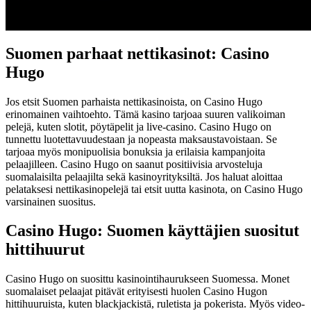
Suomen parhaat nettikasinot: Casino
Hugo
Jos etsit Suomen parhaista nettikasinoista, on Casino Hugo
erinomainen vaihtoehto. Tämä kasino tarjoaa suuren valikoiman
pelejä, kuten slotit, pöytäpelit ja live-casino. Casino Hugo on
tunnettu luotettavuudestaan ja nopeasta maksaustavoistaan. Se
tarjoaa myös monipuolisia bonuksia ja erilaisia kampanjoita
pelaajilleen. Casino Hugo on saanut positiivisia arvosteluja
suomalaisilta pelaajilta sekä kasinoyrityksiltä. Jos haluat aloittaa
pelataksesi nettikasinopelejä tai etsit uutta kasinota, on Casino Hugo
varsinainen suositus.
Casino Hugo: Suomen käyttäjien suositut
hittihuurut
Casino Hugo on suosittu kasinointihaurukseen Suomessa. Monet
suomalaiset pelaajat pitävät erityisesti huolen Casino Hugon
hittihuuruista, kuten blackjackistä, ruletista ja pokerista. Myös video-