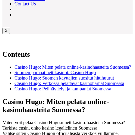
Contact Us
X
Contents
Casino Hugo: Miten pelata online-kasinohaasteita Suomessa?
Suomen parhaat nettikasinot: Casino Hugo
Casino Hugo: Suomen käyttäjien suositut hittihuurut
Casino Hugo: Verkossa pelattavat kasinoharhat Suomessa
Casino Hugo: Pelinäyttelyt ja kampanjat Suomessa
Casino Hugo: Miten pelata online-
kasinohaasteita Suomessa?
Miten voit pelaa Casino Hugo:n nettikasino-haasteita Suomessa?
Tarkista ensin, onko kasino legalielinen Suomessa.
Valitse sitten Casino Hugon officiialisista verkkosivuiltamme.