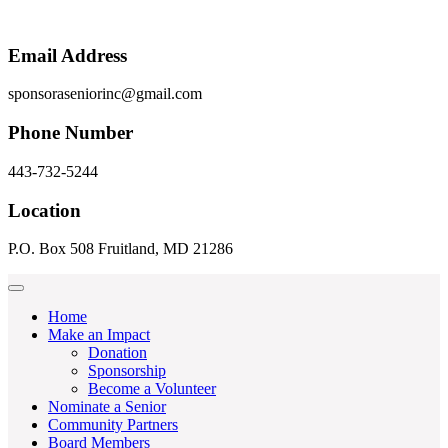
Email Address
sponsoraseniorinc@gmail.com
Phone Number
443-732-5244
Location
P.O. Box 508 Fruitland, MD 21286
Home
Make an Impact
Donation
Sponsorship
Become a Volunteer
Nominate a Senior
Community Partners
Board Members