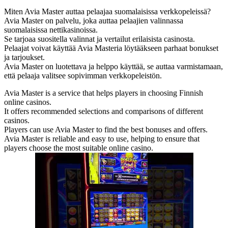
Miten Avia Master auttaa pelaajaa suomalaisissa verkkopeleissä?
Avia Master on palvelu, joka auttaa pelaajien valinnassa
suomalaisissa nettikasinoissa.
Se tarjoaa suositella valinnat ja vertailut erilaisista casinosta.
Pelaajat voivat käyttää Avia Masteria löytääkseen parhaat bonukset
ja tarjoukset.
Avia Master on luotettava ja helppo käyttää, se auttaa varmistamaan,
että pelaaja valitsee sopivimman verkkopeleistön.
Avia Master is a service that helps players in choosing Finnish
online casinos.
It offers recommended selections and comparisons of different
casinos.
Players can use Avia Master to find the best bonuses and offers.
Avia Master is reliable and easy to use, helping to ensure that
players choose the most suitable online casino.