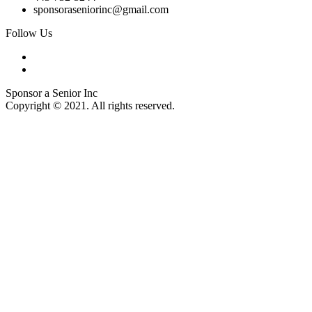
sponsoraseniorinc@gmail.com
Follow Us
Sponsor a Senior Inc
Copyright © 2021. All rights reserved.