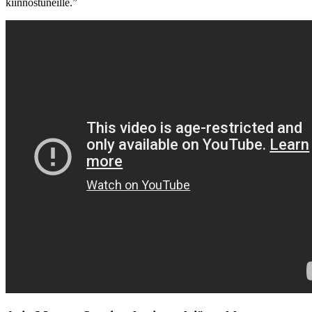
kiinnostuneille.”