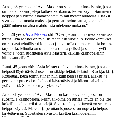
Anssi, 35 years old: “Avia Master on suosittu kasino-sivusto, jossa
on monen kasinopelejä kattava valikoima. Pelien käynnistäminen on
helppoa ja sivuston asiakaspalvelu toimii mestarihuudolla. Lisäksi
sivustolla on monia maksu- ja peruttamisoittopareja, joten pelin
päättäminen on aina mahdollista mielenne mukaan.”
Sini, 28 years
Avia Masters
old: “Olen pelannut monessa kasinossa,
mutta Avia Master on minulle tähän asti suosituin. Pelikokemukset
on runsasti tehnillisesti kuntoon ja sivustolla on monenlaisia bonus-
tarjouksia. Minulla on ollut iloista onnea pelissä ja saanut hyviä
voittoja, joten suosittelen Avia Masteria kaikille kasinopeleihin
kiinnostuneille.”
Jouni, 45 years old: “Avia Master on kiva kasino-sivusto, jossa on
helposti löydettävissä useita suosikkipelejäni. Pelatoin Blackjackia ja
Roulettaa, jotka toimivat ihan niin kuin pelissä pitäisi. Maksu- ja
peruttamisprosessi on helposti käytettävissä ja klienttipalvelu on
ystävällistä. Suosittelen yritykselle.”
Aino, 31 years old: “Avia Master on kasino-sivusto, jossa on
suosittuja kasinopelejä. Pelinvalikoima on runsas, mutta en ole itse
kokeillut paljon erilaisia pelejä. Sivuston käyttöliittymä on selkeä ja
helppo käyttää. Maksu- ja peruttamisprosessi on nopea ja helposti
käytettävissä. Suosittelen sivuston käyttöä kasinopeleihin