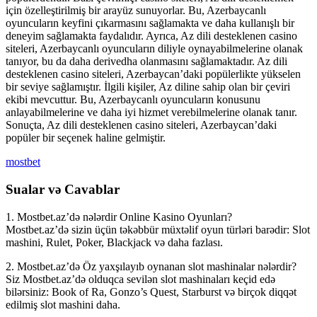
için özelleştirilmiş bir arayüz sunuyorlar. Bu, Azerbaycanlı
oyuncuların keyfini çıkarmasını sağlamakta ve daha kullanışlı bir
deneyim sağlamakta faydalıdır. Ayrıca, Az dili desteklenen casino
siteleri, Azerbaycanlı oyuncuların diliyle oynayabilmelerine olanak
tanıyor, bu da daha derivedha olanmasını sağlamaktadır. Az dili
desteklenen casino siteleri, Azerbaycan’daki popülerlikte yükselen
bir seviye sağlamıştır. İlgili kişiler, Az diline sahip olan bir çeviri
ekibi mevcuttur. Bu, Azerbaycanlı oyuncuların konusunu
anlayabilmelerine ve daha iyi hizmet verebilmelerine olanak tanır.
Sonuçta, Az dili desteklenen casino siteleri, Azerbaycan’daki
popüler bir seçenek haline gelmiştir.
mostbet
Sualar və Cavablar
1. Mostbet.az’də nələrdir Online Kasino Oyunları?
Mostbet.az’də sizin üçün təkəbbür müxtəlif oyun türləri barədir: Slot
mashini, Rulet, Poker, Blackjack və daha fazlası.
2. Mostbet.az’də Öz yaxşılayıb oynanan slot mashinalar nələrdir?
Siz Mostbet.az’də olduqca sevilən slot mashinaları keçid edə
bilərsiniz: Book of Ra, Gonzo’s Quest, Starburst və birçok diqqət
edilmiş slot mashini daha.