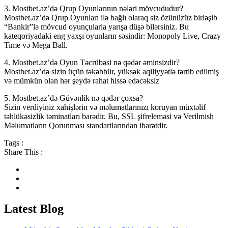
3. Mostbet.az’də Qrup Oyunlarının nələri mövcududur?
Mostbet.az’də Qrup Oyunları ilə bağlı olaraq siz özünüzüz birləşib
“Bankir”lə mövcud oyunçularla yarışa düşə bilərsiniz. Bu
kateqoriyadaki eng yaxşı oyunların səsindir: Monopoly Live, Crazy
Time və Mega Ball.
4. Mostbet.az’də Oyun Təcrübəsi nə qədər əminsizdir?
Mostbet.az’də sizin üçün təkəbbür, yüksək aqiliyyətlə tərtib edilmiş
və mümkün olan hər şeydə rahat hissə edəcəksiz
5. Mostbet.az’də Güvənlik nə qədər çoxsa?
Sizin verdiyiniz xahişlərin və məlumatlarınızı koruyan müxtəlif
təhlükəsizlik təminatları barədir. Bu, SSL şifreleməsi və Verilmish
Məlumatların Qorunması standartlarından ibarətdir.
Tags :
Share This :
Latest Blog