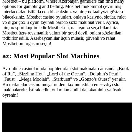
Mostbet – bu platform, where Azerbaijan gamblers can find many
options for gambling and betting. Mostbet mükəmməl çevirilmiş
interface-dən istifadə edə biləcəksiniz və bir çox fəaliyyət göstərə
biləcəksiniz. Mostbet casino oyunları, onlayn kasiyno, slotlar, rulet
və digər çoxlu oyun təyinatı barədə sizlə məlumat verir. Ayrıca,
birçox sport təqdim edir Mostbet-də, nətarşınızı seçə bilərsiniz.
Mostbet üzrə reysmənlik yalnız bir qeyd deyil, onlara gözlənilən
tədbirlər edilir. Azerbaycanlılar üçün müasir, güvenli və rahat
Mostbet omurgasını seçin!
az: Most Popular Slot Machines
Az online casinolarında popüler olan slot makinaları arasında „Book
of Ra”, „Sizzling Hot”, „Lord of the Ocean”, „Dolphin’s Pearl”,
„Faust”, „Mega Moolah”, „Starburst” və „Gonzo’s Quest” yer alır.
Bu makinalar casino müşəiriindent təxmin edilən en sevdiyi slot
makinalarıdır. İstirak edin, onları tamamilikda təkaminin və üsulu
öyrənin!