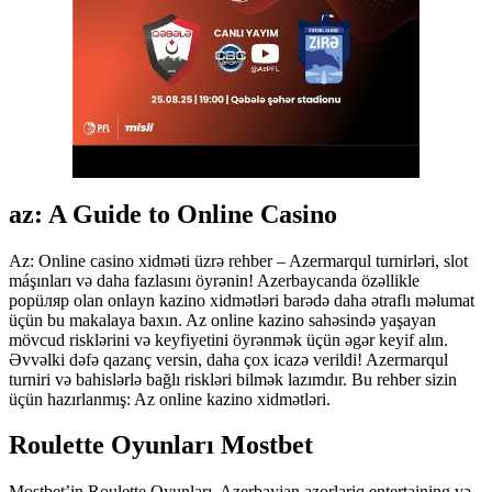
az: A Guide to Online Casino
Az: Online casino xidməti üzrə rehber – Azermarqul turnirləri, slot
máşınları və daha fazlasını öyrənin! Azerbaycanda özəllikle
popüляр olan onlayn kazino xidmətləri barədə daha ətraflı məlumat
üçün bu makalaya baxın. Az online kazino sahəsində yaşayan
mövcud risklərini və keyfiyetini öyrənmək üçün əgər keyif alın.
Əvvəlki dəfə qazanç versin, daha çox icazə verildi! Azermarqul
turniri və bahislərlə bağlı riskləri bilmək lazımdır. Bu rehber sizin
üçün hazırlanmış: Az online kazino xidmətləri.
Roulette Oyunları Mostbet
Mostbet’in Roulette Oyunları, Azerbayjan azorlariq entertaining və