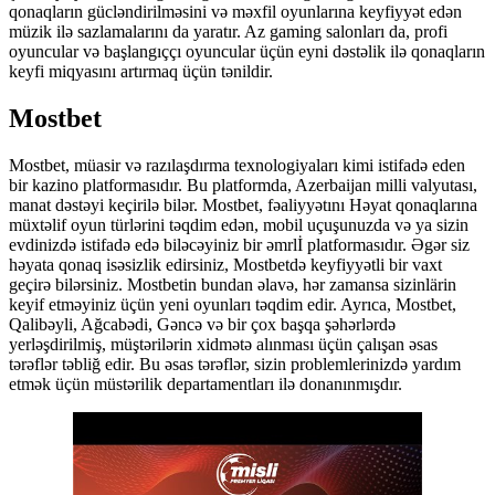
qonaqların gücləndirilməsini və məxfil oyunlarına keyfiyyət edən
müzik ilə sazlamalarını da yaratır. Az gaming salonları da, profi
oyuncular və başlangıççı oyuncular üçün eyni dəstəlik ilə qonaqların
keyfi miqyasını artırmaq üçün tənildir.
Mostbet
Mostbet, müasir və razılaşdırma texnologiyaları kimi istifadə eden
bir kazino platformasıdır. Bu platformda, Azerbaijan milli valyutası,
manat dəstəyi keçirilə bilər. Mostbet, fəaliyyətını Həyat qonaqlarına
müxtəlif oyun türlərini təqdim edən, mobil uçuşunuzda və ya sizin
evdinizdə istifadə edə biləcəyiniz bir əmrlİ platformasıdır. Əgər siz
həyata qonaq isəsizlik edirsiniz, Mostbetdə keyfiyyətli bir vaxt
geçirə bilərsiniz. Mostbetin bundan əlavə, hər zamansa sizinlärin
keyif etməyiniz üçün yeni oyunları təqdim edir. Ayrıca, Mostbet,
Qalibəyli, Ağcabədi, Gəncə və bir çox başqa şəhərlərdə
yerləşdirilmiş, müştərilərin xidmətə alınması üçün çalışan əsas
tərəflər təbliğ edir. Bu əsas tərəflər, sizin problemlerinizdə yardım
etmək üçün müstərilik departamentları ilə donanınmışdır.