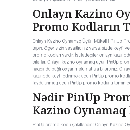
Onlayn Kazino O
Promo Kodların Tə
Onlayn Kazino Oynamaq Üçün Mükəllif PinUp Prom
tapın. Əgər sizin vəsaitlıqınız varsa, sizdə keyfi v
promo kodları vardır. İstifadəçilər onlayn kazinod
bilərlar. Onlayn kazino oynamaq üçün PinUp promo 
haqqında bağlı oxşar məlumat ala bilərsiniz. Onl
kazinoda keyfi edinmək üçün PinUp promo kodları
faydalanmaq üçün PinUp promo kodunu təmin ed
Nədir PinUp Pro
Kazino Oynamaq
PinUp promo kodu şəkillendirir Onlayn Kazino O