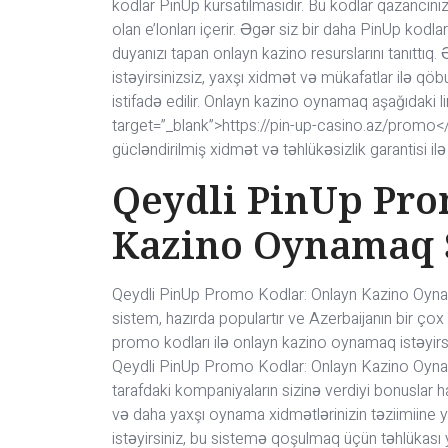
kodlar PinUp kürsatılmasıdır. Bu kodlar qazancını
olan e’lonları içerir. Əgər siz bir daha PinUp kodl
duyanızı tapan onlayn kazino resurslarını tanıttıq
istəyirsinizsiz, yaxşı xidmət və mükafatlar ilə qöb
istifadə edilir. Onlayn kazino oynamaq aşağıdaki 
target=”_blank”>https://pin-up-casino.az/promo</a
gücləndirilmiş xidmət və təhlükəsizlik garantisi ilə 
Qeydli PinUp Pro
Kazino Oynamaq 
Qeydli PinUp Promo Kodlar: Onlayn Kazino Oynama
sistem, hazırda populartır ve Azerbaijanın bir çox
promo kodları ilə onlayn kazino oynamaq istəyirsi
Qeydli PinUp Promo Kodlar: Onlayn Kazino Oynama
tarafdaki kompaniyaların sizinə verdiyi bonuslar haq
və daha yaxşı oynama xidmətlərinizin təziimiine 
istəyirsiniz, bu sistemə qoşulmaq üçün təhlükası 