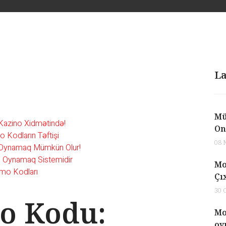
La
Mü
Kazino Xidmətində!
On
Kodların Təftişi
08 
 Oynamaq Mümkün Olur!
o Oynamaq Sistemidir
Mo
omo Kodları
Çı
30 
o Kodu:
Mo
oy