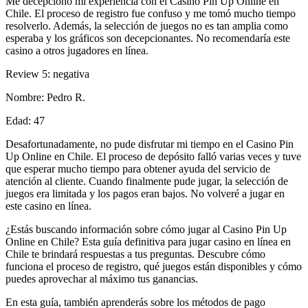
Me decepcionó mi experiencia con el Casino Pin Up Online en
Chile. El proceso de registro fue confuso y me tomó mucho tiempo
resolverlo. Además, la selección de juegos no es tan amplia como
esperaba y los gráficos son decepcionantes. No recomendaría este
casino a otros jugadores en línea.
Review 5: negativa
Nombre: Pedro R.
Edad: 47
Desafortunadamente, no pude disfrutar mi tiempo en el Casino Pin
Up Online en Chile. El proceso de depósito falló varias veces y tuve
que esperar mucho tiempo para obtener ayuda del servicio de
atención al cliente. Cuando finalmente pude jugar, la selección de
juegos era limitada y los pagos eran bajos. No volveré a jugar en
este casino en línea.
¿Estás buscando información sobre cómo jugar al Casino Pin Up
Online en Chile? Esta guía definitiva para jugar casino en línea en
Chile te brindará respuestas a tus preguntas. Descubre cómo
funciona el proceso de registro, qué juegos están disponibles y cómo
puedes aprovechar al máximo tus ganancias.
En esta guía, también aprenderás sobre los métodos de pago