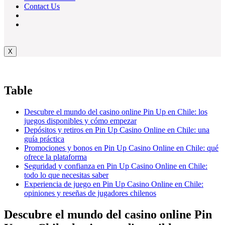
Contact Us
X
Table
Descubre el mundo del casino online Pin Up en Chile: los
juegos disponibles y cómo empezar
Depósitos y retiros en Pin Up Casino Online en Chile: una
guía práctica
Promociones y bonos en Pin Up Casino Online en Chile: qué
ofrece la plataforma
Seguridad y confianza en Pin Up Casino Online en Chile:
todo lo que necesitas saber
Experiencia de juego en Pin Up Casino Online en Chile:
opiniones y reseñas de jugadores chilenos
Descubre el mundo del casino online Pin