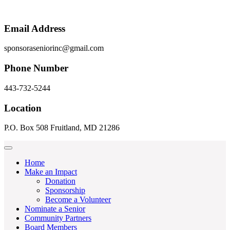
Email Address
sponsoraseniorinc@gmail.com
Phone Number
443-732-5244
Location
P.O. Box 508 Fruitland, MD 21286
Home
Make an Impact
Donation
Sponsorship
Become a Volunteer
Nominate a Senior
Community Partners
Board Members