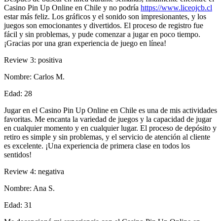
Casino Pin Up Online en Chile y no podría
https://www.liceojcb.cl
estar más feliz. Los gráficos y el sonido son impresionantes, y los
juegos son emocionantes y divertidos. El proceso de registro fue
fácil y sin problemas, y pude comenzar a jugar en poco tiempo.
¡Gracias por una gran experiencia de juego en línea!
Review 3: positiva
Nombre: Carlos M.
Edad: 28
Jugar en el Casino Pin Up Online en Chile es una de mis actividades
favoritas. Me encanta la variedad de juegos y la capacidad de jugar
en cualquier momento y en cualquier lugar. El proceso de depósito y
retiro es simple y sin problemas, y el servicio de atención al cliente
es excelente. ¡Una experiencia de primera clase en todos los
sentidos!
Review 4: negativa
Nombre: Ana S.
Edad: 31