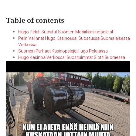
Table of contents
Hugo Pelat: Suositut Suomen Mobiilikasinopelejät
Pelin Valinnat Hugo Kasinossa: Suositussa Suomalaisessa
Verkossa
Suomen Parhaat Kasinopelejä Hugo Pelatassa
Hugo Kasinoa Verkossa: Suosituimmat Slotit Suomessa