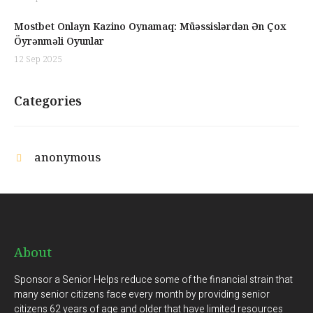
Mostbet Onlayn Kazino Oynamaq: Müəssislərdən Ən Çox
Öyrənməli Oyunlar
12 Sep 2025
Categories
anonymous
About
Sponsor a Senior Helps reduce some of the financial strain that
many senior citizens face every month by providing senior
citizens 62 years of age and older that have limited resources