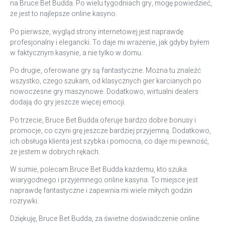
na Bruce Bet Budda. Po wielu tygodniach gry, mogę powiedzieć,
że jest to najlepsze online kasyno.
Po pierwsze, wygląd strony internetowej jest naprawdę
profesjonalny i elegancki. To daje mi wrażenie, jak gdyby byłem
w faktycznym kasynie, a nie tylko w domu.
Po drugie, oferowane gry są fantastyczne. Można tu znaleźć
wszystko, czego szukam, od klasycznych gier karcianych po
nowoczesne gry maszynowe. Dodatkowo, wirtualni dealers
dodają do gry jeszcze więcej emocji.
Po trzecie, Bruce Bet Budda oferuje bardzo dobre bonusy i
promocje, co czyni grę jeszcze bardziej przyjemną. Dodatkowo,
ich obsługa klienta jest szybka i pomocna, co daje mi pewność,
że jestem w dobrych rękach.
W sumie, polecam Bruce Bet Budda każdemu, kto szuka
wiarygodnego i przyjemnego online kasyna. To miejsce jest
naprawdę fantastyczne i zapewnia mi wiele miłych godzin
rozrywki.
Dziękuję, Bruce Bet Budda, za świetne doświadczenie online