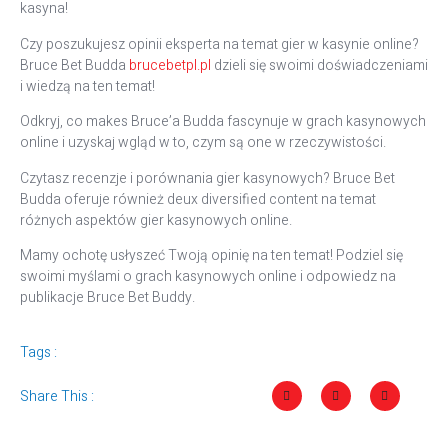
kasyna!
Czy poszukujesz opinii eksperta na temat gier w kasynie online?
Bruce Bet Budda
brucebetpl.pl
dzieli się swoimi doświadczeniami
i wiedzą na ten temat!
Odkryj, co makes Bruce’a Budda fascynuje w grach kasynowych
online i uzyskaj wgląd w to, czym są one w rzeczywistości.
Czytasz recenzje i porównania gier kasynowych? Bruce Bet
Budda oferuje również deux diversified content na temat
różnych aspektów gier kasynowych online.
Mamy ochotę usłyszeć Twoją opinię na ten temat! Podziel się
swoimi myślami o grach kasynowych online i odpowiedz na
publikacje Bruce Bet Buddy.
Tags :
Share This :