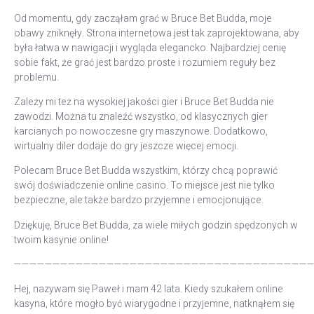
Od momentu, gdy zacząłam grać w Bruce Bet Budda, moje
obawy zniknęły. Strona internetowa jest tak zaprojektowana, aby
była łatwa w nawigacji i wygląda elegancko. Najbardziej cenię
sobie fakt, że grać jest bardzo proste i rozumiem reguły bez
problemu.
Zależy mi też na wysokiej jakości gier i Bruce Bet Budda nie
zawodzi. Można tu znaleźć wszystko, od klasycznych gier
karcianych po nowoczesne gry maszynowe. Dodatkowo,
wirtualny diler dodaje do gry jeszcze więcej emocji.
Polecam Bruce Bet Budda wszystkim, którzy chcą poprawić
swój doświadczenie online casino. To miejsce jest nie tylko
bezpieczne, ale także bardzo przyjemne i emocjonujące.
Dziękuję, Bruce Bet Budda, za wiele miłych godzin spędzonych w
twoim kasynie online!
———————————————————————————————————————
Hej, nazywam się Paweł i mam 42 lata. Kiedy szukałem online
kasyna, które mogło być wiarygodne i przyjemne, natknąłem się