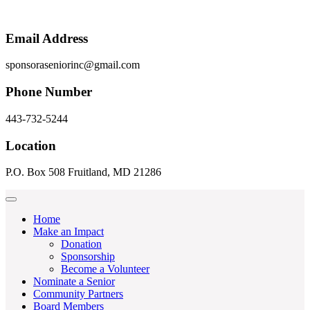
Email Address
sponsoraseniorinc@gmail.com
Phone Number
443-732-5244
Location
P.O. Box 508 Fruitland, MD 21286
Home
Make an Impact
Donation
Sponsorship
Become a Volunteer
Nominate a Senior
Community Partners
Board Members