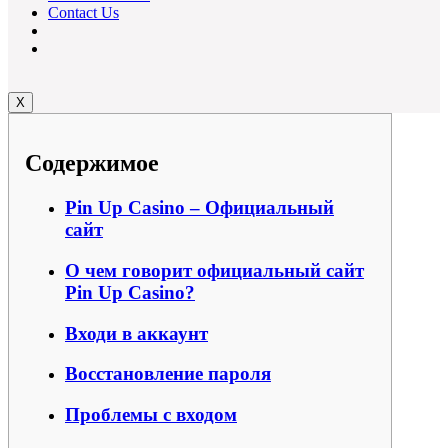
Contact Us
X
Содержимое
Pin Up Casino – Официальный
сайт
О чем говорит официальный сайт
Pin Up Casino?
Входи в аккаунт
Восстановление пароля
Проблемы с входом