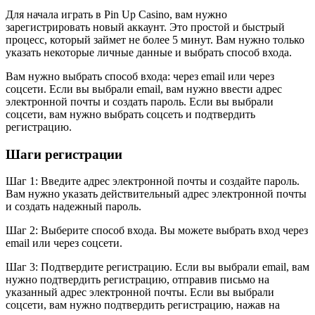
Для начала играть в Pin Up Casino, вам нужно
зарегистрировать новый аккаунт. Это простой и быстрый
процесс, который займет не более 5 минут. Вам нужно только
указать некоторые личные данные и выбрать способ входа.
Вам нужно выбрать способ входа: через email или через
соцсети. Если вы выбрали email, вам нужно ввести адрес
электронной почты и создать пароль. Если вы выбрали
соцсети, вам нужно выбрать соцсеть и подтвердить
регистрацию.
Шаги регистрации
Шаг 1: Введите адрес электронной почты и создайте пароль.
Вам нужно указать действительный адрес электронной почты
и создать надежный пароль.
Шаг 2: Выберите способ входа. Вы можете выбрать вход через
email или через соцсети.
Шаг 3: Подтвердите регистрацию. Если вы выбрали email, вам
нужно подтвердить регистрацию, отправив письмо на
указанный адрес электронной почты. Если вы выбрали
соцсети, вам нужно подтвердить регистрацию, нажав на