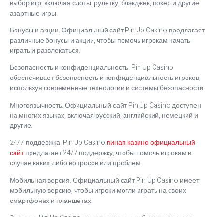
выбор игр, включая слоты, рулетку, блэкджек, покер и другие
азартные игры.
Бонусы и акции. Официальный сайт Pin Up Casino предлагает
различные бонусы и акции, чтобы помочь игрокам начать
играть и развлекаться.
Безопасность и конфиденциальность. Pin Up Casino
обеспечивает безопасность и конфиденциальность игроков,
используя современные технологии и системы безопасности.
Многоязычность. Официальный сайт Pin Up Casino доступен
на многих языках, включая русский, английский, немецкий и
другие.
24/7 поддержка. Pin Up Casino
пинап казино официальный
сайт
предлагает 24/7 поддержку, чтобы помочь игрокам в
случае каких-либо вопросов или проблем.
Мобильная версия. Официальный сайт Pin Up Casino имеет
мобильную версию, чтобы игроки могли играть на своих
смартфонах и планшетах.