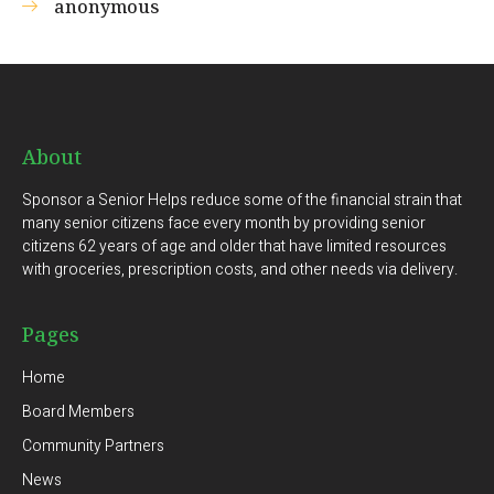
anonymous
About
Sponsor a Senior Helps reduce some of the financial strain that
many senior citizens face every month by providing senior
citizens 62 years of age and older that have limited resources
with groceries, prescription costs, and other needs via delivery.
Pages
Home
Board Members
Community Partners
News