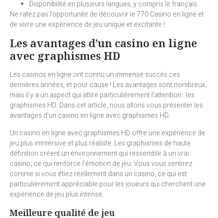
Disponibilité en plusieurs langues, y compris le français
Ne ratez pas l’opportunité de découvrir le 770 Casino en ligne et
de vivre une expérience de jeu unique et excitante !
Les avantages d’un casino en ligne
avec graphismes HD
Les casinos en ligne ont connu un immense succès ces
dernières années, et pour cause ! Les avantages sont nombreux,
mais il y a un aspect qui attire particulièrement l’attention : les
graphismes HD. Dans cet article, nous allons vous présenter les
avantages d’un casino en ligne avec graphismes HD.
Un casino en ligne avec graphismes HD offre une expérience de
jeu plus immersive et plus réaliste. Les graphismes de haute
définition créent un environnement qui ressemble à un vrai
casino, ce qui renforce l’émotion de jeu. Vous vous sentirez
comme si vous étiez réellement dans un casino, ce qui est
particulièrement appréciable pour les joueurs qui cherchent une
expérience de jeu plus intense.
Meilleure qualité de jeu