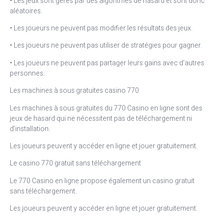
• Les jeux sont gérés par des algoritmes de hasard et sont donc
aléatoires.
• Les joueurs ne peuvent pas modifier les résultats des jeux.
• Les joueurs ne peuvent pas utiliser de stratégies pour gagner.
• Les joueurs ne peuvent pas partager leurs gains avec d’autres
personnes.
Les machines à sous gratuites casino 770
Les machines à sous gratuites du 770 Casino en ligne sont des
jeux de hasard qui ne nécessitent pas de téléchargement ni
d’installation.
Les joueurs peuvent y accéder en ligne et jouer gratuitement.
Le casino 770 gratuit sans téléchargement
Le 770 Casino en ligne propose également un casino gratuit
sans téléchargement.
Les joueurs peuvent y accéder en ligne et jouer gratuitement.