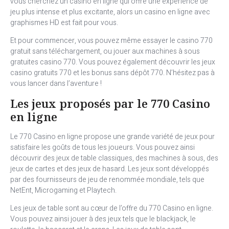
vous cherchez un casino en ligne qui offre une expérience de
jeu plus intense et plus excitante, alors un casino en ligne avec
graphismes HD est fait pour vous.
Et pour commencer, vous pouvez même essayer le casino 770
gratuit sans téléchargement, ou jouer aux machines à sous
gratuites casino 770. Vous pouvez également découvrir les jeux
casino gratuits 770 et les bonus sans dépôt 770. N’hésitez pas à
vous lancer dans l’aventure !
Les jeux proposés par le 770 Casino
en ligne
Le 770 Casino en ligne propose une grande variété de jeux pour
satisfaire les goûts de tous les joueurs. Vous pouvez ainsi
découvrir des jeux de table classiques, des machines à sous, des
jeux de cartes et des jeux de hasard. Les jeux sont développés
par des fournisseurs de jeu de renommée mondiale, tels que
NetEnt, Microgaming et Playtech.
Les jeux de table sont au cœur de l’offre du 770 Casino en ligne.
Vous pouvez ainsi jouer à des jeux tels que le blackjack, le