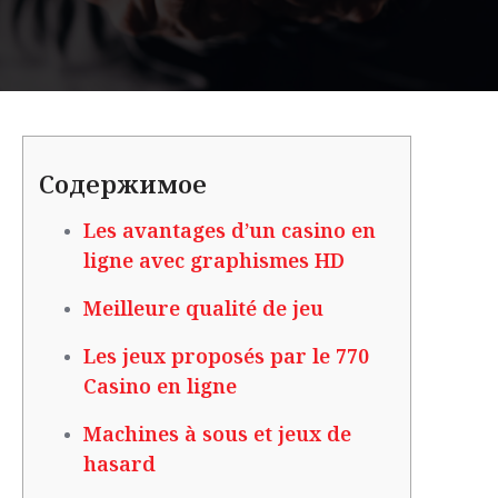
Содержимое
Les avantages d’un casino en
ligne avec graphismes HD
Meilleure qualité de jeu
Les jeux proposés par le 770
Casino en ligne
Machines à sous et jeux de
hasard