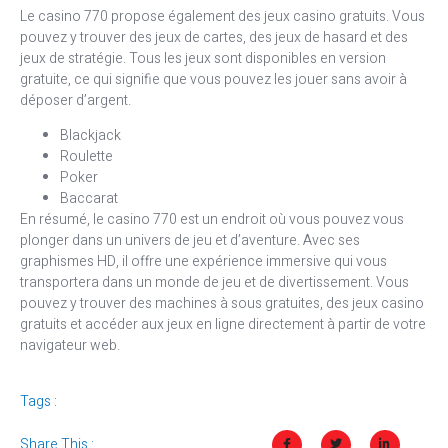
Le casino 770 propose également des jeux casino gratuits. Vous
pouvez y trouver des jeux de cartes, des jeux de hasard et des
jeux de stratégie. Tous les jeux sont disponibles en version
gratuite, ce qui signifie que vous pouvez les jouer sans avoir à
déposer d’argent.
Blackjack
Roulette
Poker
Baccarat
En résumé, le casino 770 est un endroit où vous pouvez vous
plonger dans un univers de jeu et d’aventure. Avec ses
graphismes HD, il offre une expérience immersive qui vous
transportera dans un monde de jeu et de divertissement. Vous
pouvez y trouver des machines à sous gratuites, des jeux casino
gratuits et accéder aux jeux en ligne directement à partir de votre
navigateur web.
Tags :
Share This :