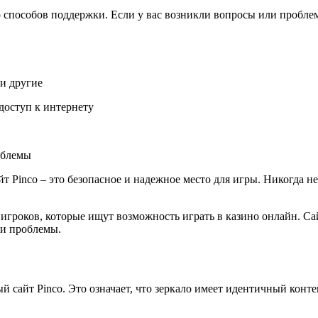
 способов поддержки. Если у вас возникли вопросы или проблем
 и другие
 доступ к интернету
облемы
 Pinco – это безопасное и надежное место для игры. Никогда не
 игроков, которые ищут возможность играть в казино онлайн. Са
ли проблемы.
ый сайт Pinco. Это означает, что зеркало имеет идентичный конт