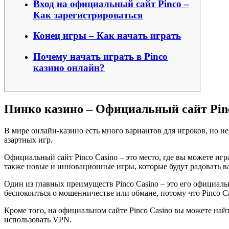
Вход на официальный сайт Pinco –
Как зарегистрироваться
Конец игры – Как начать играть
Почему начать играть в Pinco
казино онлайн?
Пинко казино – Официальный сайт Pinco
В мире онлайн-казино есть много вариантов для игроков, но не
азартных игр.
Официальный сайт Pinco Casino – это место, где вы можете игр
также новые и инновационные игры, которые будут радовать в
Один из главных преимуществ Pinco Casino – это его официаль
беспокоиться о мошенничестве или обмане, потому что Pinco C
Кроме того, на официальном сайте Pinco Casino вы можете найти
использовать VPN.