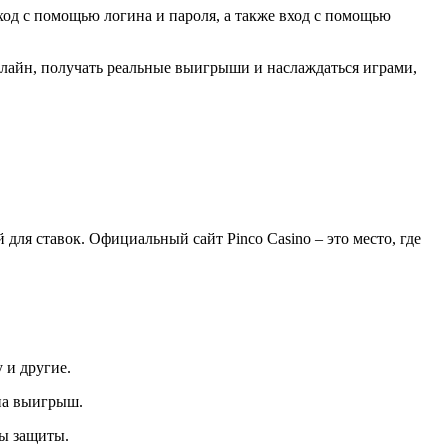
ход с помощью логина и пароля, а также вход с помощью
нлайн, получать реальные выигрыши и наслаждаться играми,
для ставок. Официальный сайт Pinco Casino – это место, где
 и другие.
на выигрыш.
мы защиты.