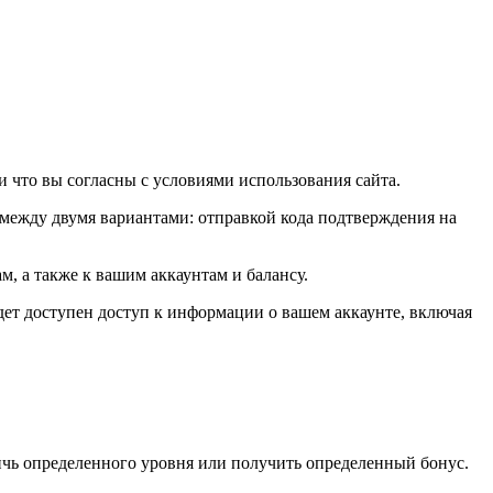
 и что вы согласны с условиями использования сайта.
 между двумя вариантами: отправкой кода подтверждения на
ам, а также к вашим аккаунтам и балансу.
дет доступен доступ к информации о вашем аккаунте, включая
ичь определенного уровня или получить определенный бонус.