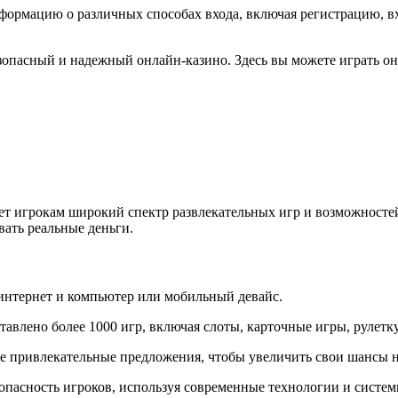
нформацию о различных способах входа, включая регистрацию, в
езопасный и надежный онлайн-казино. Здесь вы можете играть о
ает игрокам широкий спектр развлекательных игр и возможностей 
ать реальные деньги.
 интернет и компьютер или мобильный девайс.
авлено более 1000 игр, включая слоты, карточные игры, рулетку
ие привлекательные предложения, чтобы увеличить свои шансы 
зопасность игроков, используя современные технологии и систе