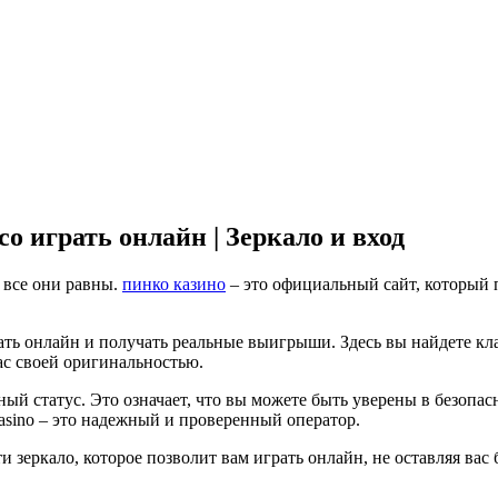
 играть онлайн | Зеркало и вход
 все они равны.
пинко казино
– это официальный сайт, который 
ать онлайн и получать реальные выигрыши. Здесь вы найдете кла
ас своей оригинальностью.
ный статус. Это означает, что вы можете быть уверены в безоп
asino – это надежный и проверенный оператор.
 зеркало, которое позволит вам играть онлайн, не оставляя вас 