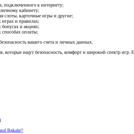
а, подключенного к интернету;
 личному кабинету;
я слоты, карточные игры и другие;
 играх и правилах;
 бонусах и акциях;
 способах оплаты;
езопасность вашего счета и личных данных.
в, которые ищут безопасность, комфорт и широкий спектр игр. Е
q
ıl Bakalır?