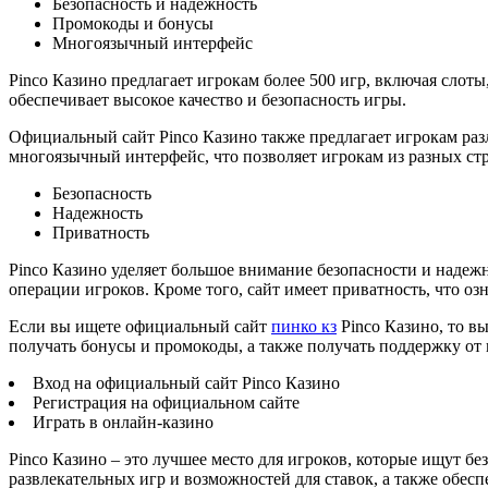
Безопасность и надежность
Промокоды и бонусы
Многоязычный интерфейс
Pinco Казино предлагает игрокам более 500 игр, включая слоты,
обеспечивает высокое качество и безопасность игры.
Официальный сайт Pinco Казино также предлагает игрокам раз
многоязычный интерфейс, что позволяет игрокам из разных стр
Безопасность
Надежность
Приватность
Pinco Казино уделяет большое внимание безопасности и надеж
операции игроков. Кроме того, сайт имеет приватность, что озн
Если вы ищете официальный сайт
пинко кз
Pinco Казино, то вы
получать бонусы и промокоды, а также получать поддержку от 
Вход на официальный сайт Pinco Казино
Регистрация на официальном сайте
Играть в онлайн-казино
Pinco Казино – это лучшее место для игроков, которые ищут 
развлекательных игр и возможностей для ставок, а также обесп