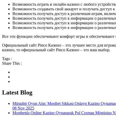
Возможность играть в онлайн-казино с любого устройств
Возможность создавать свой аккаунт и получать доступ к
Возможность получать доступ к различным играм, включа
Возможность получать доступ к информации о различных
Возможность получать доступ к информации о различных
Возможность получать доступ к информации о различных
Все эти функции обеспечивают комфорт игры и обеспечивают б
Официальный сайт Pinco Казино – это лучшее место для игроко
казино, то официальный сайт Pinco Казино – это ваш выбор.
Tags :
Share This :
Latest Blog
Müstəbir Oyun Alın: Mostbet Sikkəsi Onlayn Kazino Oynama
08 Nov 2025
Mostbetdə Online Kazino Oynanarak Pul Çıxmaq Mögüsinə Nas