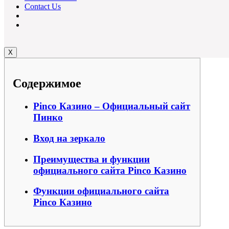
Contact Us
X
Содержимое
Pinco Казино – Официальный сайт
Пинко
Вход на зеркало
Преимущества и функции
официального сайта Pinco Казино
Функции официального сайта
Pinco Казино