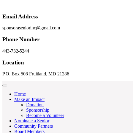
Email Address
sponsoraseniorinc@gmail.com
Phone Number
443-732-5244
Location
P.O. Box 508 Fruitland, MD 21286
Home
Make an Impact
Donation
Sponsorship
Become a Volunteer
Nominate a Senior
Community Partners
Board Members