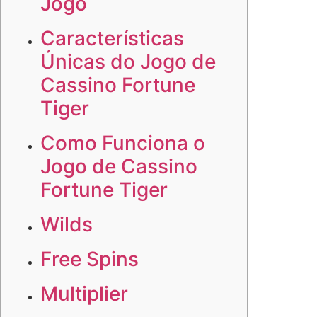
Jogo
Características
Únicas do Jogo de
Cassino Fortune
Tiger
Como Funciona o
Jogo de Cassino
Fortune Tiger
Wilds
Free Spins
Multiplier