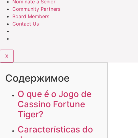
Nominate a Senior
Community Partners
Board Members
Contact Us
X
Содержимое
O que é o Jogo de
Cassino Fortune
Tiger?
Características do