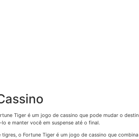
Cassino
ortune Tiger é um jogo de cassino que pode mudar o dest
-lo e manter você em suspense até o final.
tigres, o Fortune Tiger é um jogo de cassino que combina 