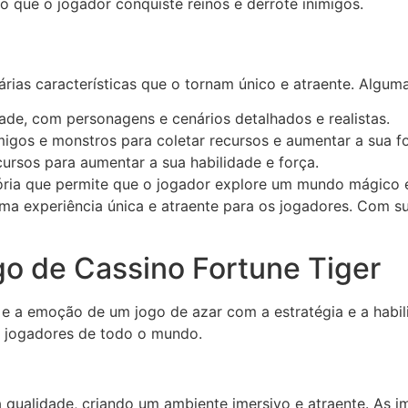
o que o jogador conquiste reinos e derrote inimigos.
rias características que o tornam único e atraente. Alguma
dade, com personagens e cenários detalhados e realistas.
migos e monstros para coletar recursos e aumentar a sua fo
ursos para aumentar a sua habilidade e força.
ória que permite que o jogador explore um mundo mágico 
a experiência única e atraente para os jogadores. Com suas
go de Cassino Fortune Tiger
e a emoção de um jogo de azar com a estratégia e a habil
i jogadores de todo o mundo.
ta qualidade, criando um ambiente imersivo e atraente. As i