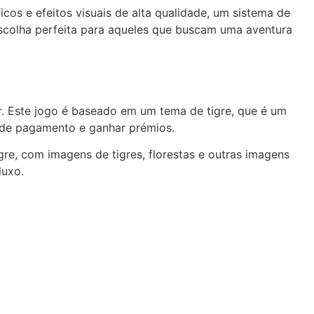
os e efeitos visuais de alta qualidade, um sistema de
 escolha perfeita para aqueles que buscam uma aventura
er. Este jogo é baseado em um tema de tigre, que é um
s de pagamento e ganhar prémios.
gre, com imagens de tigres, florestas e outras imagens
luxo.