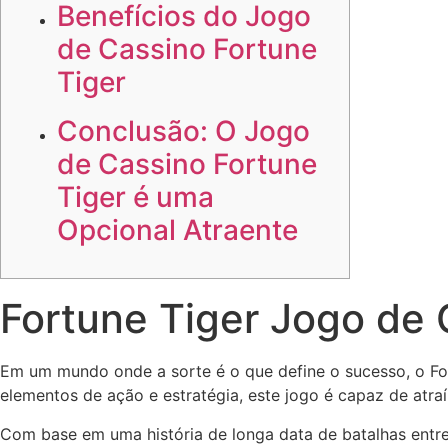
Benefícios do Jogo
de Cassino Fortune
Tiger
Conclusão: O Jogo
de Cassino Fortune
Tiger é uma
Opcional Atraente
Fortune Tiger Jogo de 
Em um mundo onde a sorte é o que define o sucesso, o F
elementos de ação e estratégia, este jogo é capaz de atraí
Com base em uma história de longa data de batalhas entre 