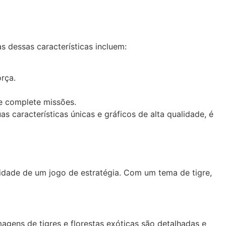
s dessas características incluem:
rça.
e complete missões.
 características únicas e gráficos de alta qualidade, é
idade de um jogo de estratégia. Com um tema de tigre,
magens de tigres e florestas exóticas são detalhadas e