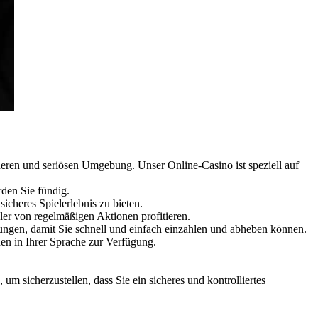
heren und seriösen Umgebung. Unser Online-Casino ist speziell auf
rden Sie fündig.
sicheres Spielerlebnis zu bieten.
er von regelmäßigen Aktionen profitieren.
ungen, damit Sie schnell und einfach einzahlen und abheben können.
en in Ihrer Sprache zur Verfügung.
m sicherzustellen, dass Sie ein sicheres und kontrolliertes