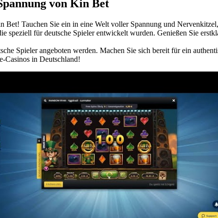
 Spannung von Kin Bet
 Bet! Tauchen Sie ein in eine Welt voller Spannung und Nervenkitzel, 
ie speziell für deutsche Spieler entwickelt wurden. Genießen Sie erstkl
utsche Spieler angeboten werden. Machen Sie sich bereit für ein authen
ne-Casinos in Deutschland!