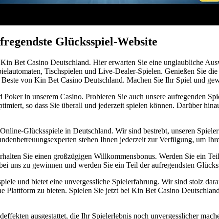
ufregendste Glücksspiel-Website
Kin Bet Casino Deutschland. Hier erwarten Sie eine unglaubliche Ausw
pielautomaten, Tischspielen und Live-Dealer-Spielen. Genießen Sie di
 Beste von Kin Bet Casino Deutschland. Machen Sie Ihr Spiel und gewi
und Poker in unserem Casino. Probieren Sie auch unsere aufregenden Sp
 optimiert, so dass Sie überall und jederzeit spielen können. Darüber h
 Online-Glücksspiele in Deutschland. Wir sind bestrebt, unseren Spiele
Kundenbetreuungsexperten stehen Ihnen jederzeit zur Verfügung, um I
rhalten Sie einen großzügigen Willkommensbonus. Werden Sie ein Teil
ei uns zu gewinnen und werden Sie ein Teil der aufregendsten Glückss
iele und bietet eine unvergessliche Spielerfahrung. Wir sind stolz dar
Plattform zu bieten. Spielen Sie jetzt bei Kin Bet Casino Deutschlan
fekten ausgestattet, die Ihr Spielerlebnis noch unvergesslicher mach