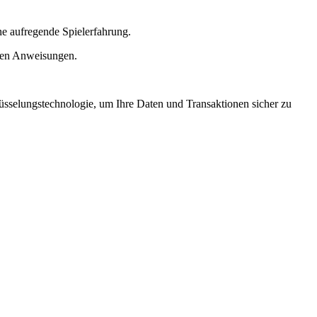
ne aufregende Spielerfahrung.
 den Anweisungen.
chlüsselungstechnologie, um Ihre Daten und Transaktionen sicher zu