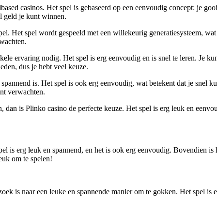
ndbased casinos. Het spel is gebaseerd op een eenvoudig concept: je goo
l geld je kunt winnen.
spel. Het spel wordt gespeeld met een willekeurig generatiesysteem, wat
rwachten.
ele ervaring nodig. Het spel is erg eenvoudig en is snel te leren. Je kun
eden, dus je hebt veel keuze.
spannend is. Het spel is ook erg eenvoudig, wat betekent dat je snel k
unt verwachten.
dan is Plinko casino de perfecte keuze. Het spel is erg leuk en eenvou
l is erg leuk en spannend, en het is ook erg eenvoudig. Bovendien is he
leuk om te spelen!
 zoek is naar een leuke en spannende manier om te gokken. Het spel is e