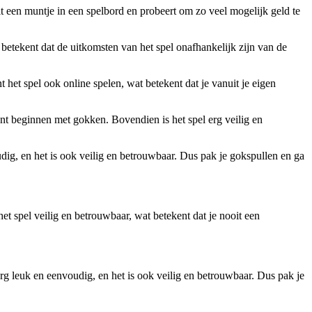
it een muntje in een spelbord en probeert om zo veel mogelijk geld te
 betekent dat de uitkomsten van het spel onafhankelijk zijn van de
t het spel ook online spelen, wat betekent dat je vanuit je eigen
unt beginnen met gokken. Bovendien is het spel erg veilig en
dig, en het is ook veilig en betrouwbaar. Dus pak je gokspullen en ga
t spel veilig en betrouwbaar, wat betekent dat je nooit een
rg leuk en eenvoudig, en het is ook veilig en betrouwbaar. Dus pak je