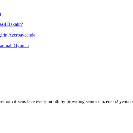
q
ıl Bakalır?
çirin Azerbaycanda
ənməli Oyunlar
enior citizens face every month by providing senior citizens 62 years of