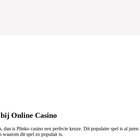
 bij Online Casino
an is Plinko casino een perfecte keuze. Dit populaire spel is al jaren 
n waarom dit spel zo populair is.