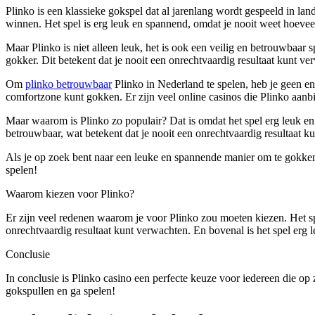
Plinko is een klassieke gokspel dat al jarenlang wordt gespeeld in la
winnen. Het spel is erg leuk en spannend, omdat je nooit weet hoevee
Maar Plinko is niet alleen leuk, het is ook een veilig en betrouwbaar 
gokker. Dit betekent dat je nooit een onrechtvaardig resultaat kunt ve
Om
plinko betrouwbaar
Plinko in Nederland te spelen, heb je geen enk
comfortzone kunt gokken. Er zijn veel online casinos die Plinko aanbi
Maar waarom is Plinko zo populair? Dat is omdat het spel erg leuk en 
betrouwbaar, wat betekent dat je nooit een onrechtvaardig resultaat k
Als je op zoek bent naar een leuke en spannende manier om te gokken, 
spelen!
Waarom kiezen voor Plinko?
Er zijn veel redenen waarom je voor Plinko zou moeten kiezen. Het spe
onrechtvaardig resultaat kunt verwachten. En bovenal is het spel erg 
Conclusie
In conclusie is Plinko casino een perfecte keuze voor iedereen die op
gokspullen en ga spelen!