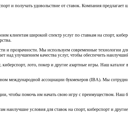
а спорт и получать удовольствие от ставок. Компания предлагае
своим клиентам широкий спектр услуг по ставкам на спорт, кибе
рства.
сти и прозрачности. Мы используем современные технологии для
ет над улучшением качества услуг, чтобы обеспечить наилучши
 киберспорт, лото, покер и другие азартные игры. Наш каталог в
еном международной ассоциации букмекеров (IBA). Мы сотрудн
ии, чтобы помочь им начать свою игру с преимуществом. Наш 
там наилучшие условия для ставок на спорт, киберспорт и други