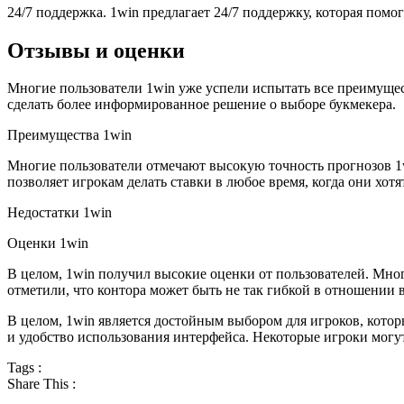
24/7 поддержка. 1win предлагает 24/7 поддержку, которая пом
Отзывы и оценки
Многие пользователи 1win уже успели испытать все преимущес
сделать более информированное решение о выборе букмекера.
Преимущества 1win
Многие пользователи отмечают высокую точность прогнозов 1wi
позволяет игрокам делать ставки в любое время, когда они хотят
Недостатки 1win
Оценки 1win
В целом, 1win получил высокие оценки от пользователей. Мно
отметили, что контора может быть не так гибкой в отношении в
В целом, 1win является достойным выбором для игроков, кото
и удобство использования интерфейса. Некоторые игроки могут
Tags :
Share This :