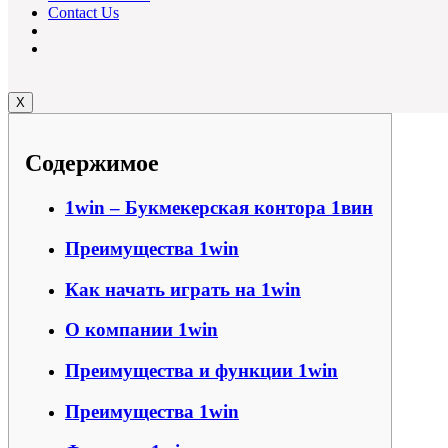
Contact Us
X
Содержимое
1win – Букмекерская контора 1вин
Преимущества 1win
Как начать играть на 1win
О компании 1win
Преимущества и функции 1win
Преимущества 1win