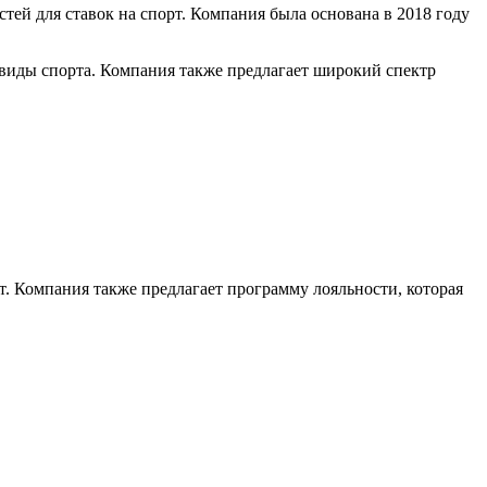
тей для ставок на спорт. Компания была основана в 2018 году
е виды спорта. Компания также предлагает широкий спектр
т. Компания также предлагает программу лояльности, которая