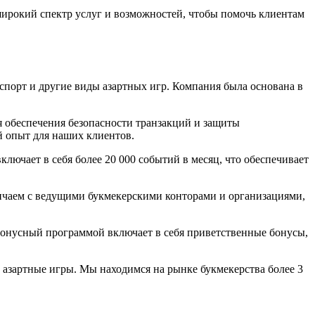
т широкий спектр услуг и возможностей, чтобы помочь клиентам
рспорт и другие виды азартных игр. Компания была основана в
 обеспечения безопасности транзакций и защиты
й опыт для наших клиентов.
ключает в себя более 20 000 событий в месяц, что обеспечивает
ичаем с ведущими букмекерскими конторами и организациями,
бонусный программой включает в себя приветственные бонусы,
е азартные игры. Мы находимся на рынке букмекерства более 3