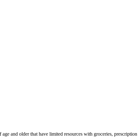
 age and older that have limited resources with groceries, prescription