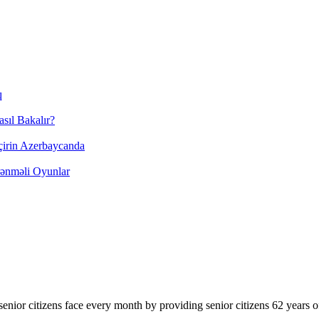
q
ıl Bakalır?
çirin Azerbaycanda
ənməli Oyunlar
enior citizens face every month by providing senior citizens 62 years of