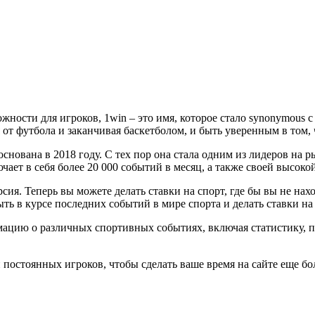
ожности для игроков, 1win – это имя, которое стало synonymous
 от футбола и заканчивая баскетболом, и быть уверенным в том, 
снована в 2018 году. С тех пор она стала одним из лидеров на р
чает в себя более 20 000 событий в месяц, а также своей высок
сия. Теперь вы можете делать ставки на спорт, где бы вы не на
быть в курсе последних событий в мире спорта и делать ставки на
мацию о различных спортивных событиях, включая статистику, п
 постоянных игроков, чтобы сделать ваше время на сайте еще бо