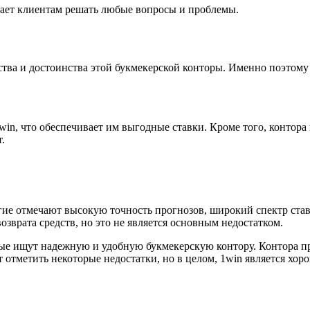
огает клиентам решать любые вопросы и проблемы.
тва и достоинства этой букмекерской конторы. Именно поэтому 
n, что обеспечивает им выгодные ставки. Кроме того, контора п
.
гие отмечают высокую точность прогнозов, широкий спектр став
озврата средств, но это не является основным недостатком.
рые ищут надежную и удобную букмекерскую контору. Контора п
 отметить некоторые недостатки, но в целом, 1win является хор