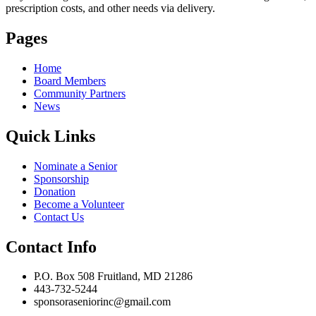
prescription costs, and other needs via delivery.
Pages
Home
Board Members
Community Partners
News
Quick Links
Nominate a Senior
Sponsorship
Donation
Become a Volunteer
Contact Us
Contact Info
P.O. Box 508 Fruitland, MD 21286
443-732-5244
sponsoraseniorinc@gmail.com