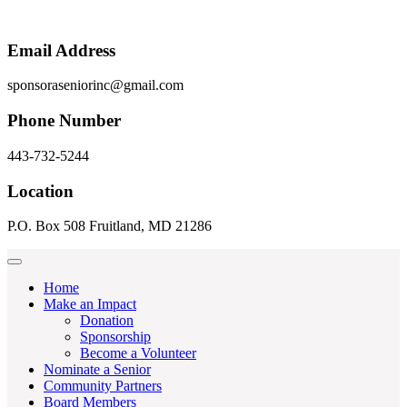
Email Address
sponsoraseniorinc@gmail.com
Phone Number
443-732-5244
Location
P.O. Box 508 Fruitland, MD 21286
Home
Make an Impact
Donation
Sponsorship
Become a Volunteer
Nominate a Senior
Community Partners
Board Members