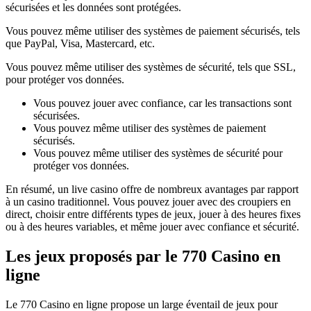
sécurisées et les données sont protégées.
Vous pouvez même utiliser des systèmes de paiement sécurisés, tels
que PayPal, Visa, Mastercard, etc.
Vous pouvez même utiliser des systèmes de sécurité, tels que SSL,
pour protéger vos données.
Vous pouvez jouer avec confiance, car les transactions sont
sécurisées.
Vous pouvez même utiliser des systèmes de paiement
sécurisés.
Vous pouvez même utiliser des systèmes de sécurité pour
protéger vos données.
En résumé, un live casino offre de nombreux avantages par rapport
à un casino traditionnel. Vous pouvez jouer avec des croupiers en
direct, choisir entre différents types de jeux, jouer à des heures fixes
ou à des heures variables, et même jouer avec confiance et sécurité.
Les jeux proposés par le 770 Casino en
ligne
Le 770 Casino en ligne propose un large éventail de jeux pour