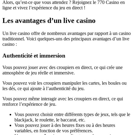
Alors, qu’est-ce que vous attendez ? Rejoignez le 770 Casino en
ligne et vivez l’expérience du jeu en direct !
Les avantages d’un live casino
Un live casino offre de nombreux avantages par rapport à un casino
traditionnel. Voici quelques-uns des principaux avantages d’un live
casino :
Authenticité et immersion
Vous pouvez jouer avec des croupiers en direct, ce qui crée une
atmosphère de jeu réelle et immersive.
Vous pouvez voir les croupiers manipuler les cartes, les boules ou
les dés, ce qui ajoute à l’authenticité du jeu.
Vous pouvez même interagir avec les croupiers en direct, ce qui
renforce l’expérience de jeu.
Vous pouvez choisir entre différents types de jeux, tels que le
blackjack, le roulette, le baccarat, etc.
Vous pouvez jouer à des heures fixes ou à des heures
variables, en fonction de vos préférences.