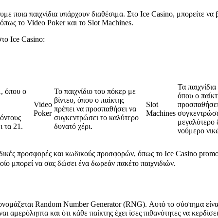
υμε ποια παιχνίδια υπάρχουν διαθέσιμα. Στο Ice Casino, μπορείτε να 
 όπως το Video Poker και το Slot Machines.
το Ice Casino:
Τα παιχνίδια
1, όπου ο
Το παιχνίδιο του πόκερ με
όπου ο παίκτ
βίντεο, όπου ο παίκτης
Video
Slot
προσπαθήσει
πρέπει να προσπαθήσει να
Poker
Machines
συγκεντρώσε
όντους
συγκεντρώσει το καλύτερο
μεγαλύτερο 
ι τα 21.
δυνατό χέρι.
νούμερο νικ
ειδικές προσφορές και κωδικούς προσφορών, όπως το Ice Casino promo
οποίο μπορεί να σας δώσει ένα δωρεάν πακέτο παιχνιδιών.
 ονομάζεται Random Number Generator (RNG). Αυτό το σύστημα είναι
ναι αμερόληπτα και ότι κάθε παίκτης έχει ίσες πιθανότητες να κερδίσει