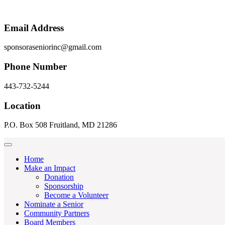
Email Address
sponsoraseniorinc@gmail.com
Phone Number
443-732-5244
Location
P.O. Box 508 Fruitland, MD 21286
Home
Make an Impact
Donation
Sponsorship
Become a Volunteer
Nominate a Senior
Community Partners
Board Members