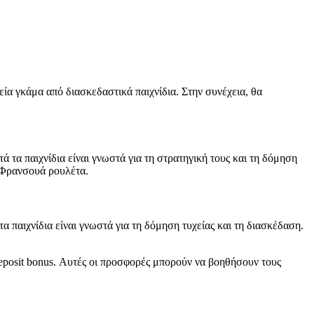
εία γκάμα από διασκεδαστικά παιχνίδια. Στην συνέχεια, θα
ά τα παιχνίδια είναι γνωστά για τη στρατηγική τους και τη δόμηση
η Φρανσουά ρουλέτα.
α παιχνίδια είναι γνωστά για τη δόμηση τυχείας και τη διασκέδαση.
o deposit bonus. Αυτές οι προσφορές μπορούν να βοηθήσουν τους