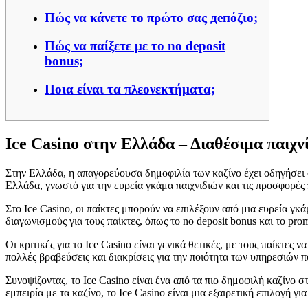
Πώς να κάνετε το πρώτο σας депόζιο;
Πώς να παίξετε με το no deposit
bonus;
Ποια είναι τα πλεονεκτήματα;
Ice Casino στην Ελλάδα – Διαθέσιμα παιχν
Στην Ελλάδα, η απαγορεύουσα δημοφιλία των καζίνο έχει οδηγήσει σ
Ελλάδα, γνωστό για την ευρεία γκάμα παιχνιδιών και τις προσφορές
Στο Ice Casino, οι παίκτες μπορούν να επιλέξουν από μια ευρεία γκ
διαγωνισμούς για τους παίκτες, όπως το no deposit bonus και το pr
Οι κριτικές για το Ice Casino είναι γενικά θετικές, με τους παίκτες
πολλές βραβεύσεις και διακρίσεις για την ποιότητα των υπηρεσιών 
Συνοψίζοντας, το Ice Casino είναι ένα από τα πιο δημοφιλή καζίνο σ
εμπειρία με τα καζίνο, το Ice Casino είναι μια εξαιρετική επιλογή γι