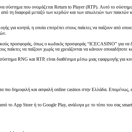
ένα σύστημα που ονομάζεται Return to Player (RTP). Αυτό το σύστημα
από τη διαφορά μεταξύ των κερδών και των απωλειών των παικτών και
μογής για κινητά, η οποία επιτρέπει στους παίκτες να παίζουν από οπ
ών.
ωδικούς προσφοράς, όπως ο κωδικός προσφοράς “ICECASINO” για να 
τους παίκτες να παίζουν χωρίς να χρειάζονται να κάνουν οποιαδήποτε 
να σύστημα RNG και RTP, είναι διαθέσιμα μέσω μιας εφαρμογής για κ
ό τα πιο δημοφιλή και ασφαλή online casinos στην Ελλάδα. Επομένως, 
 από το App Store ή το Google Play, ανάλογα με το τύπο του σας sma