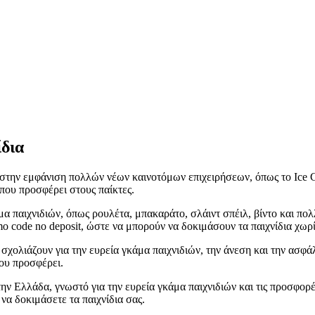
ίδια
την εμφάνιση πολλών νέων καινοτόμων επιχειρήσεων, όπως το Ice Cas
 που προσφέρει στους παίκτες.
άμα παιχνιδιών, όπως ρουλέτα, μπακαράτο, σλάιντ σπέιλ, βίντο και πο
omo code no deposit, ώστε να μπορούν να δοκιμάσουν τα παιχνίδια χωρ
 να σχολιάζουν για την ευρεία γκάμα παιχνιδιών, την άνεση και την ασφ
που προσφέρει.
την Ελλάδα, γνωστό για την ευρεία γκάμα παιχνιδιών και τις προσφορέ
α να δοκιμάσετε τα παιχνίδια σας.