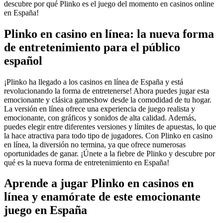
descubre por qué Plinko es el juego del momento en casinos online
en España!
Plinko en casino en línea: la nueva forma
de entretenimiento para el público
español
¡Plinko ha llegado a los casinos en línea de España y está
revolucionando la forma de entretenerse! Ahora puedes jugar esta
emocionante y clásica gameshow desde la comodidad de tu hogar.
La versión en línea ofrece una experiencia de juego realista y
emocionante, con gráficos y sonidos de alta calidad. Además,
puedes elegir entre diferentes versiones y límites de apuestas, lo que
la hace atractiva para todo tipo de jugadores. Con Plinko en casino
en línea, la diversión no termina, ya que ofrece numerosas
oportunidades de ganar. ¡Únete a la fiebre de Plinko y descubre por
qué es la nueva forma de entretenimiento en España!
Aprende a jugar Plinko en casinos en
línea y enamórate de este emocionante
juego en España