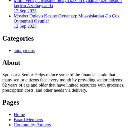
Mobil versiya: Mostbet onlayn kazino oynamaq özüntüsünü
keçirin Azerbaycanda
17 Sep 2025
Mostbet Onlayn Kazino Oynamaq: Müəssislərdən Ən Çox
Öyrənməli Oyunlar
12 Sep 2025
Categories
anonymous
About
Sponsor a Senior Helps reduce some of the financial strain that
many senior citizens face every month by providing senior citizens
62 years of age and older that have limited resources with groceries,
prescription costs, and other needs via delivery.
Pages
Home
Board Members
Community Partners