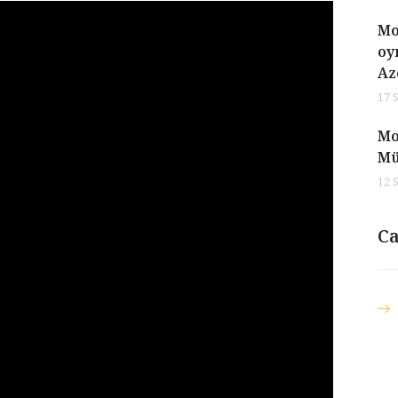
Mo
oy
Az
17 
Mo
Mü
12 
Ca