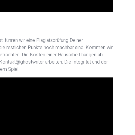
 führen wir eine Plagiatsprüfung Deiner
ob die restlichen Punkte noch machbar sind. Kommen wir
betrachten. Die Kosten einer Hausarbeit hängen ab
ntakt@ghostwriter arbeiten. Die Integrität und der
em Spiel.