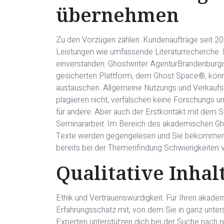
übernehmen
Zu den Vorzügen zählen. Kundenaufträge seit 201
Leistungen wie umfassende Literaturrecherche. E
einverstanden. Ghostwriter AgenturBrandenburg
gesicherten Plattform, dem Ghost Space®, könn
austauschen. Allgemeine Nutzungs und Verkaufs
plagiieren nicht, verfälschen keine Forschungs 
für andere. Aber auch der Erstkontakt mit dem S
Seminararbeit. Im Bereich des akademischen Ghostw
Texte werden gegengelesen und Sie bekommen T
bereits bei der Themenfindung Schwierigkeiten 
Qualitative Inhal
Ethik und Vertrauenswürdigkeit. Für Ihren akadem
Erfahrungsschatz mit, von dem Sie in ganz unter
Experten unterstützen dich bei der Suche nach rel