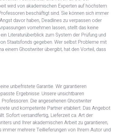
rbeit wird von akademischen Experten auf höchstem
r Professoren beschäftigt sind. Sie können sich immer
 Angst davor haben, Deadlines zu verpassen oder
Anpassungen vornehmen lassen, stellt das keine
 ein Literaturüberblick zum System der Prüfung und
 von Staatsfonds gegeben. Wer selbst Probleme mit
einem Ghostwriter übergibt, hat den Vorteil, dass
eine unbefristete Garantie. Wir garantieren
gepasste Ergebnisse. Unsere unsichtbaren
nd Professoren. Die angesehenen Ghostwriter
iskrete und kompetente Partner etabliert. Das Angebot
t. Sofort versandfertig, Lieferzeit ca. Art der
writers und Ihrer akademischen Arbeit zu garantieren,
s immer mehrere Teillieferungen von Ihrem Autor und