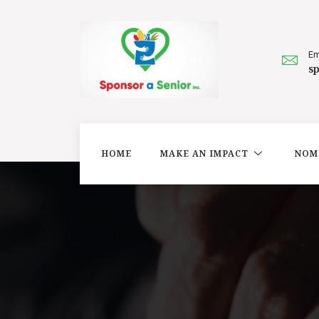
Em
s
HOME
MAKE AN IMPACT
NOM